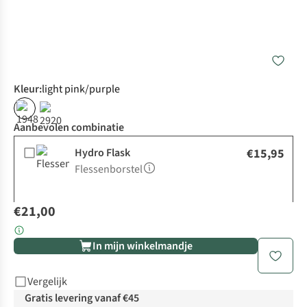
Kleur
:
light pink/purple
Aanbevolen combinatie
Hydro Flask
€15,95
Flessenborstel
€21,00
In mijn winkelmandje
Vergelijk
Gratis levering vanaf €45