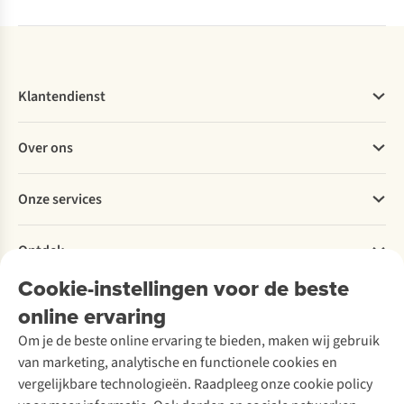
vertellen je waar je op moet letten bij het kopen
van een drinkfles en helpen je kiezen.
Klantendienst
Veelgestelde vragen
Over ons
Bestellen
Betalen
Werken bij A.S.Adventure
Onze services
Levering
Explore More
Retourneren
Verantwoord ondernemen
Verhuur / Skiverhuur
Bestelling herroepen
Ontdek
Over Ayacucho
Tweedehands
Onderhoud en herstellingen
Onze winkels
Cookie-instellingen voor de beste
Ski-onderhoud
A.S.Magazine
Garantie
Over A.S.Adventure
Wasservice
online ervaring
Podcast
Contact
Toegankelijkheidsverklaring
Schoenonderhoud
Explore Academy
Om je de beste online ervaring te bieden, maken wij gebruik
Schoenherstelling
Explore Camp
van marketing, analytische en functionele cookies en
Meld je aan voor de nieuwsbrief
Kledingherstelling
Gear Check
vergelijkbare technologieën. Raadpleeg onze cookie policy
Retouches
Inspiratie & advies