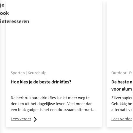
je
ook
interesseren
Sporten | Keuzehulp
Outdoor | E
Hoe kies je de beste drinkfles?
De beste m
voor alumi
De herbruikbare drinkfles is niet meer weg te
Zilverpapier
denken uit het dagelijkse leven. Veel meer dan
Gelukkig be
een leuk gadget is het een duurzaam alternatief
alternatiev
voor plastic wegwerpflessen én de beste
opvouwbare 
Lees verder
Lees verder
motivator om dagelijks genoeg water te drinken.
Je vindt ze in allerlei kleuren en maten. Wij