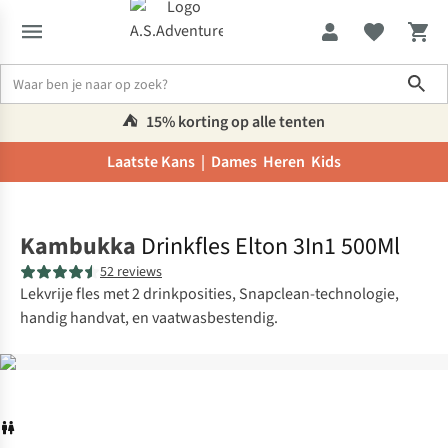
Sho
⛺️
15% korting op alle tenten
Laatste Kans |
Dames
Heren
Kids
Home
Kambukka
Drinkfles Elton 3In1 500Ml
52 reviews
Lekvrije fles met 2 drinkposities, Snapclean-technologie,
handig handvat, en vaatwasbestendig.