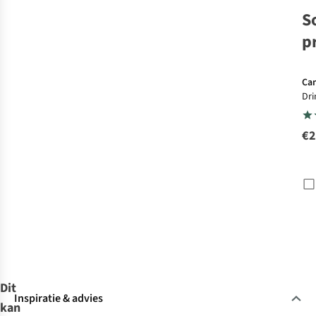
S
p
Ca
Dri
Chu
€2
Dit
Inspiratie & advies
kan