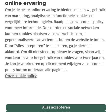
online ervaring
Podcast
Contact
Toegankelijkheidsverklaring
Schoenonderhoud
Explore Academy
Om je de beste online ervaring te bieden, maken wij gebruik
Schoenherstelling
Explore Camp
van marketing, analytische en functionele cookies en
Meld je aan voor de nieuwsbrief
Kledingherstelling
Gear Check
vergelijkbare technologieën. Raadpleeg onze cookie policy
Retouches
Inspiratie & advies
voor meer informatie. Ook derden en sociale netwerken
Voor bedrijven
Follow us
kunnen cookies plaatsen via onze website om je
gepersonaliseerde advertenties buiten de website te tonen.
Door “Alles accepteren” te selecteren, ga je hiermee
akkoord. Om dit niet steeds opnieuw te vragen, slaan wij je
voorkeuren voor het gebruik van cookies voor twee jaar op.
Je kan je voorkeuren op elk moment wijzigen via de cookie
Disclaimer
Privacy Policy
Algemene voorwaarden
policy button onderaan alle pagina's.
Cookie Policy
Onze cookie policy
Retail Concepts NV,
Smallandlaan 9,
B-2660 Hoboken
team@asadventure.com
+32 (0)3 828 30 15
BTW BE 0416.762.280
Alles accepteren