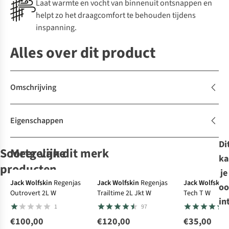
Laat warmte en vocht van binnenuit ontsnappen en
helpt zo het draagcomfort te behouden tijdens
inspanning.
Alles over dit product
Omschrijving
Eigenschappen
Di
Soortgelijke
Meer van dit merk
ka
-30%
producten
je
Ultralight
-50%
Jack Wolfskin
Regenjas
Jack Wolfskin
Regenjas
Jack Wolfskin
oo
Outrovert 2L W
Trailtime 2L Jkt W
Tech T W
Haglöfs
Fjällräven
Patagonia
Jas
Patagonia
Jas
Jas
in
1
97
L.I.M Mimic
Softshell Jas
W'S Point
W'S Point
Barrier Hood W
Vardag Vindby
Reyes Canvas
Reyes Canvas
€100,00
€120,00
€35,00