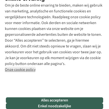
Schoenonderhoud
Explore Academy
Om je de beste online ervaring te bieden, maken wij gebruik
Schoenherstelling
Explore Camp
van marketing, analytische en functionele cookies en
Meld je aan voor de nieuwsbrief
Kledingherstelling
Gear Check
vergelijkbare technologieën. Raadpleeg onze cookie policy
Retouches
Inspiratie & advies
voor meer informatie. Ook derden en sociale netwerken
Voor bedrijven
Follow us
kunnen cookies plaatsen via onze website om je
gepersonaliseerde advertenties buiten de website te tonen.
Door “Alles accepteren” te selecteren, ga je hiermee
akkoord. Om dit niet steeds opnieuw te vragen, slaan wij je
voorkeuren voor het gebruik van cookies voor twee jaar op.
Je kan je voorkeuren op elk moment wijzigen via de cookie
Disclaimer
Privacy Policy
Algemene voorwaarden
policy button onderaan alle pagina's.
Cookie Policy
Onze cookie policy
Retail Concepts NV,
Smallandlaan 9,
B-2660 Hoboken
team@asadventure.com
+32 (0)3 828 30 15
BTW BE 0416.762.280
Alles accepteren
Enkel noodzakelijke