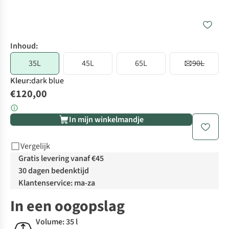
Inhoud:
35L
45L
65L
90L
Kleur
:
dark blue
€120,00
In mijn winkelmandje
Vergelijk
Gratis levering vanaf €45
30 dagen bedenktijd
Klantenservice: ma-za
In een oogopslag
Volume: 35 l