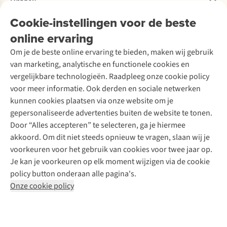
Ontdek
Over Ayacucho
Tweedehands
Onderhoud en herstellingen
Onze winkels
Cookie-instellingen voor de beste
Ski-onderhoud
A.S.Magazine
Garantie
Over A.S.Adventure
Wasservice
online ervaring
Podcast
Contact
Toegankelijkheidsverklaring
Schoenonderhoud
Explore Academy
Om je de beste online ervaring te bieden, maken wij gebruik
Schoenherstelling
Explore Camp
van marketing, analytische en functionele cookies en
Meld je aan voor de nieuwsbrief
Kledingherstelling
Gear Check
vergelijkbare technologieën. Raadpleeg onze cookie policy
Retouches
Inspiratie & advies
voor meer informatie. Ook derden en sociale netwerken
Voor bedrijven
Follow us
kunnen cookies plaatsen via onze website om je
gepersonaliseerde advertenties buiten de website te tonen.
Door “Alles accepteren” te selecteren, ga je hiermee
akkoord. Om dit niet steeds opnieuw te vragen, slaan wij je
voorkeuren voor het gebruik van cookies voor twee jaar op.
Je kan je voorkeuren op elk moment wijzigen via de cookie
Disclaimer
Privacy Policy
Algemene voorwaarden
policy button onderaan alle pagina's.
Cookie Policy
Onze cookie policy
Retail Concepts NV,
Smallandlaan 9,
B-2660 Hoboken
team@asadventure.com
+32 (0)3 828 30 15