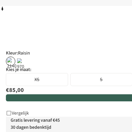
Kleur
:
Raisin
Kies je maat:
XS
S
€85,00
Vergelijk
Gratis levering vanaf €45
30 dagen bedenktijd