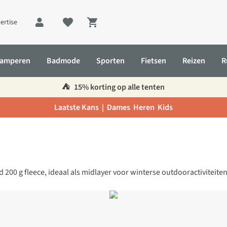
ertise
Shopping cart
amperen
Badmode
Sporten
Fietsen
Reizen
R
⛺️
15% korting op alle tenten
Laatste Kans |
Dames
Heren
Kids
d 200 g fleece, ideaal als midlayer voor winterse outdooractiviteiten