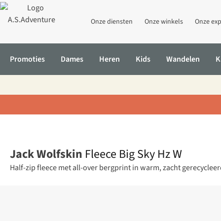
Onze diensten
Onze winkels
Onze exp
Promoties
Dames
Heren
Kids
Wandelen
K
Home
Fleece Big Sky Hz W
Jack Wolfskin
Fleece Big Sky Hz W
Half-zip fleece met all-over bergprint in warm, zacht gerecycleer