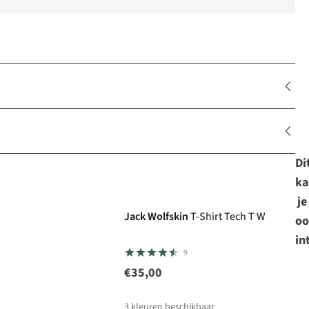
Di
ka
je
Jack Wolfskin
T-Shirt Tech T W
oo
in
9
€35,00
3
kleuren beschikbaar