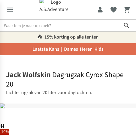
Sho
⛺️
15% korting op alle tenten
Laatste Kans |
Dames
Heren
Kids
Home
Jack Wolfskin
Dagrugzak Cyrox Shape
20
Lichte rugzak van 20 liter voor dagtochten.
-10%