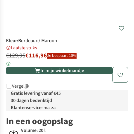
Kleur
:
Bordeaux / Maroon
Laatste stuks
€129,95
€116,96
Je bespaart 10%
In mijn winkelmandje
Vergelijk
Gratis levering vanaf €45
30 dagen bedenktijd
Klantenservice: ma-za
In een oogopslag
Volume: 20 l