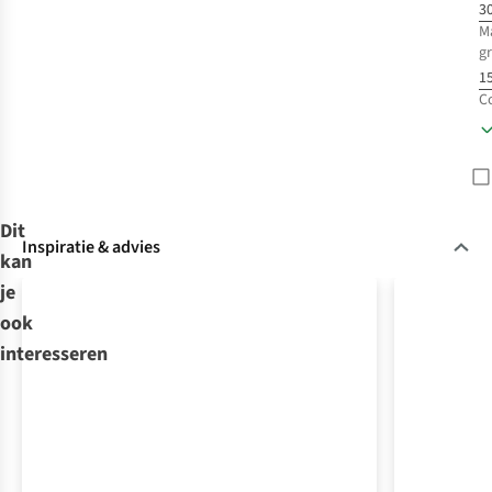
3
M
g
15
C
Dit
Inspiratie & advies
kan
je
ook
interesseren