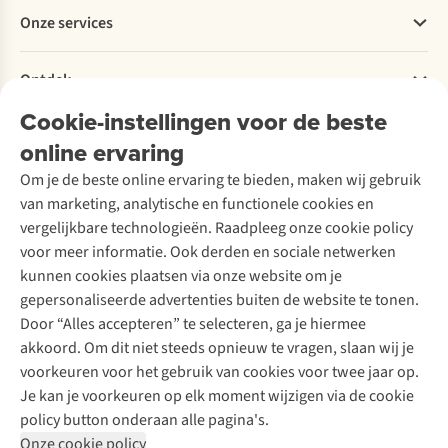
Betalen
Werken bij A.S.Adventure
Onze services
Levering
Explore More
Retourneren
Verantwoord ondernemen
Verhuur / Skiverhuur
Bestelling herroepen
Ontdek
Over Ayacucho
Tweedehands
Onderhoud en herstellingen
Onze winkels
Cookie-instellingen voor de beste
Ski-onderhoud
A.S.Magazine
Garantie
Over A.S.Adventure
Wasservice
online ervaring
Podcast
Contact
Toegankelijkheidsverklaring
Schoenonderhoud
Explore Academy
Om je de beste online ervaring te bieden, maken wij gebruik
Schoenherstelling
Explore Camp
van marketing, analytische en functionele cookies en
Meld je aan voor de nieuwsbrief
Kledingherstelling
Gear Check
vergelijkbare technologieën. Raadpleeg onze cookie policy
Retouches
Inspiratie & advies
voor meer informatie. Ook derden en sociale netwerken
Voor bedrijven
Follow us
kunnen cookies plaatsen via onze website om je
gepersonaliseerde advertenties buiten de website te tonen.
Door “Alles accepteren” te selecteren, ga je hiermee
akkoord. Om dit niet steeds opnieuw te vragen, slaan wij je
voorkeuren voor het gebruik van cookies voor twee jaar op.
Je kan je voorkeuren op elk moment wijzigen via de cookie
Disclaimer
Privacy Policy
Algemene voorwaarden
policy button onderaan alle pagina's.
Cookie Policy
Onze cookie policy