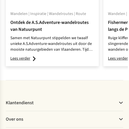
Wandelen | Inspiratie | Wandelroutes | Route
Wandelen | W
Ontdek de A.S.Adventure-wandelroutes
Fishermen’
van Natuurpunt
langs de P
Samen met Natuurpunt stippelden we twaalf
Ruige kliffe
unieke A.S.Adventure-wandelroutes uit door de
slingerende 
mooiste natuurgebieden van Vlaanderen. Tijd
wandelen op
voor een ontdekkingstocht in eigen streek!
Onze collega
Lees verder
Lees verder
een ander d
dezelfde tr
aanvoelen.
Klantendienst
Veelgestelde vragen
Over ons
Bestellen