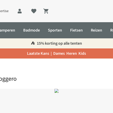
ertise
Shopping cart
amperen
Badmode
Sporten
Fietsen
Reizen
R
⛺️
15% korting op alle tenten
Laatste Kans |
Dames
Heren
Kids
Joggero