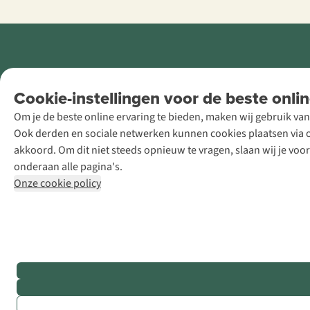
Retail Concepts
Cookie-instellingen voor de beste onlin
NV,
Om je de beste online ervaring te bieden, maken wij gebruik van
Smallandlaan
Ook derden en sociale netwerken kunnen cookies plaatsen via on
9, B-2660
akkoord. Om dit niet steeds opnieuw te vragen, slaan wij je voo
Hoboken
onderaan alle pagina's.
+32 (0)3 828
Onze cookie policy
30 15
team@asadventure.com
BTW BE
0416.762.280