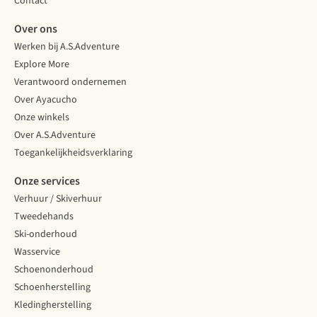
Contact
Over ons
Werken bij A.S.Adventure
Explore More
Verantwoord ondernemen
Over Ayacucho
Onze winkels
Over A.S.Adventure
Toegankelijkheidsverklaring
Onze services
Verhuur / Skiverhuur
Tweedehands
Ski-onderhoud
Wasservice
Schoenonderhoud
Schoenherstelling
Kledingherstelling