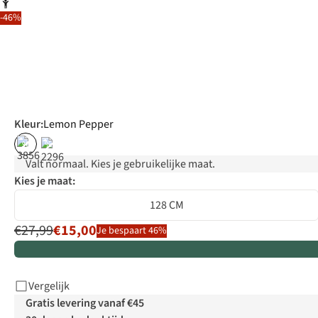
-46%
Kleur
:
Lemon Pepper
%
%
Valt normaal. Kies je gebruikelijke maat.
Kies je maat:
128 CM
€27,99
€15,00
Je bespaart 46%
Vergelijk
Gratis levering vanaf €45