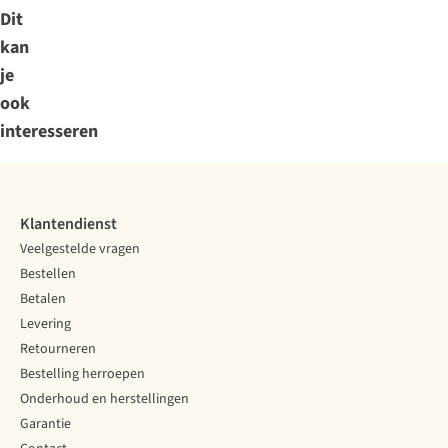
Dit
kan
je
ook
interesseren
Klantendienst
Veelgestelde vragen
Bestellen
Betalen
Levering
Retourneren
Bestelling herroepen
Onderhoud en herstellingen
Garantie