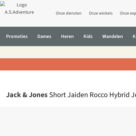
Onze diensten
Onze winkels
Onze exp
Promoties
Dames
Heren
Kids
Wandelen
K
Home
Short Jaiden Rocco Hybrid Joggero
Jack & Jones
Short Jaiden Rocco Hybrid 