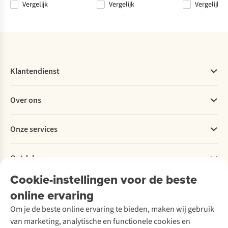
Vergelijk
Vergelijk
Vergelijk
Vergelijk
Vergelijk
Vergelijk
Vergelijk
Klantendienst
Veelgestelde vragen
Over ons
Bestellen
Betalen
Werken bij A.S.Adventure
Onze services
Levering
Explore More
Retourneren
Verantwoord ondernemen
Verhuur / Skiverhuur
Bestelling herroepen
Ontdek
Over Ayacucho
Tweedehands
Onderhoud en herstellingen
Onze winkels
Cookie-instellingen voor de beste
Ski-onderhoud
A.S.Magazine
Garantie
Over A.S.Adventure
Wasservice
online ervaring
Podcast
Contact
Toegankelijkheidsverklaring
Schoenonderhoud
Explore Academy
Om je de beste online ervaring te bieden, maken wij gebruik
Schoenherstelling
Explore Camp
van marketing, analytische en functionele cookies en
Meld je aan voor de nieuwsbrief
Kledingherstelling