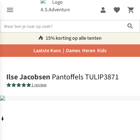
Sho
⛺️
15% korting op alle tenten
Laatste Kans |
Dames
Heren
Kids
Home
Ilse Jacobsen
Pantoffels TULIP3871
1 review