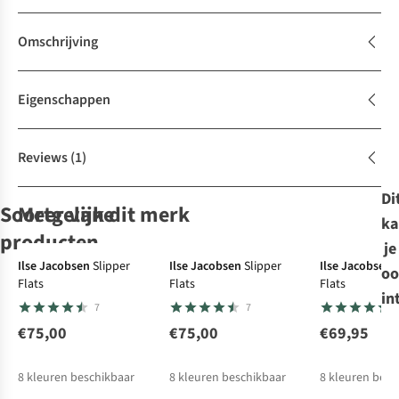
Omschrijving
Eigenschappen
Reviews
(1)
Di
Soortgelijke
Meer van dit merk
ka
producten
je
Ilse Jacobsen
Slipper
Ilse Jacobsen
Slipper
Ilse Jacobsen
oo
Flats
Flats
Flats
The North Face
Ilse Jacobsen
The North Face
Ilse Jacobsen
in
7
7
Wandelschoenen
Slipper Flats
Wandelschoenen
Slipper Flats
Nuptse Mule
Nuptse Mule
€75,00
€75,00
€69,95
2
7
2
7
€79,95
€75,00
€80,00
€75,00
8
kleuren beschikbaar
8
kleuren beschikbaar
8
kleuren besc