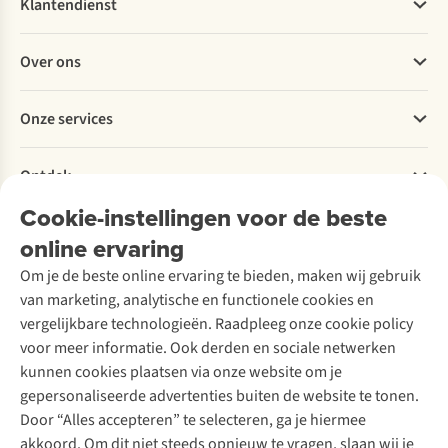
Klantendienst
Veelgestelde vragen
Over ons
Bestellen
Betalen
Werken bij A.S.Adventure
Onze services
Levering
Explore More
Retourneren
Verantwoord ondernemen
Verhuur / Skiverhuur
Bestelling herroepen
Ontdek
Over Ayacucho
Tweedehands
Onderhoud en herstellingen
Onze winkels
Cookie-instellingen voor de beste
Ski-onderhoud
A.S.Magazine
Garantie
Over A.S.Adventure
Wasservice
online ervaring
Podcast
Contact
Toegankelijkheidsverklaring
Schoenonderhoud
Explore Academy
Om je de beste online ervaring te bieden, maken wij gebruik
Schoenherstelling
Explore Camp
van marketing, analytische en functionele cookies en
Meld je aan voor de nieuwsbrief
Kledingherstelling
Gear Check
vergelijkbare technologieën. Raadpleeg onze cookie policy
Retouches
Inspiratie & advies
voor meer informatie. Ook derden en sociale netwerken
Voor bedrijven
Follow us
kunnen cookies plaatsen via onze website om je
gepersonaliseerde advertenties buiten de website te tonen.
Door “Alles accepteren” te selecteren, ga je hiermee
akkoord. Om dit niet steeds opnieuw te vragen, slaan wij je