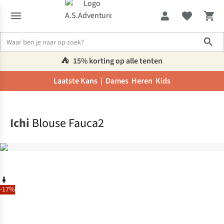
Sho
⛺️
15% korting op alle tenten
Laatste Kans |
Dames
Heren
Kids
Home
Ichi
Blouse Fauca2
-17%