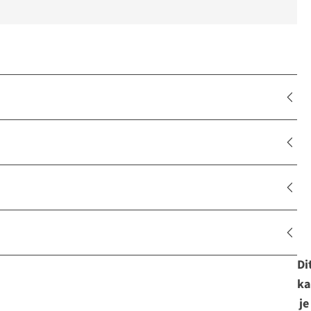
Di
ka
je