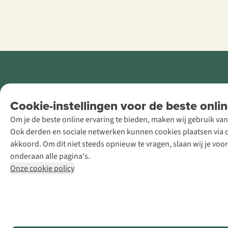
Retail Concepts
Cookie-instellingen voor de beste onlin
NV,
Om je de beste online ervaring te bieden, maken wij gebruik van
Smallandlaan
Ook derden en sociale netwerken kunnen cookies plaatsen via on
9, B-2660
akkoord. Om dit niet steeds opnieuw te vragen, slaan wij je voo
Hoboken
onderaan alle pagina's.
+32 (0)3 828
Onze cookie policy
30 15
team@asadventure.com
BTW BE
0416.762.280