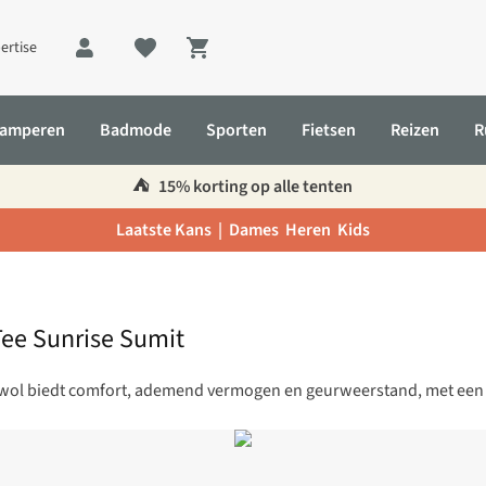
ertise
Shopping cart
amperen
Badmode
Sporten
Fietsen
Reizen
R
⛺️
15% korting op alle tenten
Laatste Kans |
Dames
Heren
Kids
Tee Sunrise Sumit
nowol biedt comfort, ademend vermogen en geurweerstand, met een