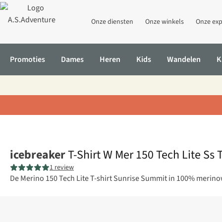
Onze diensten
Onze winkels
Onze exp
Promoties
Dames
Heren
Kids
Wandelen
K
Home
T-Shirt W Mer 150 Tech Lite Ss Tee Sunrise Sumit
icebreaker
T-Shirt W Mer 150 Tech Lite Ss 
1 review
De Merino 150 Tech Lite T-shirt Sunrise Summit in 100% meri