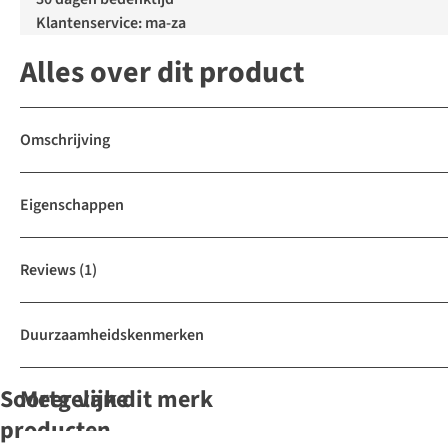
Klantenservice: ma-za
Alles over dit product
Omschrijving
Eigenschappen
Reviews
(1)
Duurzaamheidskenmerken
Soortgelijke
Meer van dit merk
Expert review
producten