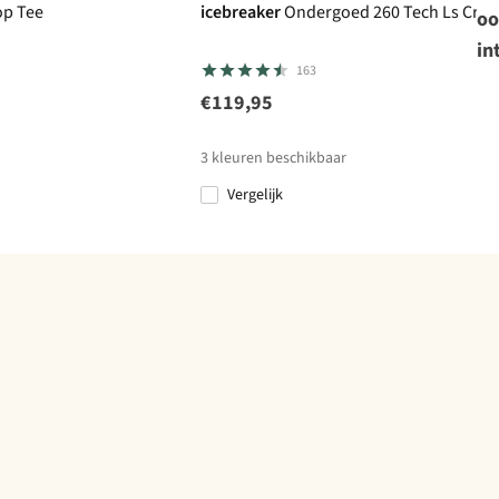
op Tee
icebreaker
Ondergoed 260 Tech Ls Cre
oo
in
163
€119,95
3
kleuren beschikbaar
Vergelijk