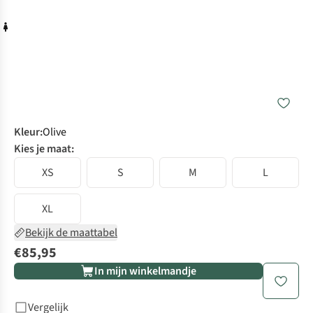
Kleur
:
Olive
Kies je maat:
XS
S
M
L
XL
Bekijk de maattabel
€85,95
In mijn winkelmandje
Vergelijk