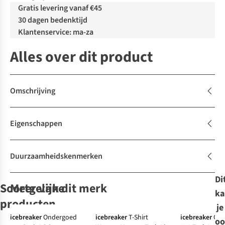
Gratis levering vanaf €45
30 dagen bedenktijd
Klantenservice: ma-za
Alles over dit product
Omschrijving
Eigenschappen
Duurzaamheidskenmerken
Di
Soortgelijke
Meer van dit merk
ka
Expert review
producten
je
icebreaker
Ondergoed
icebreaker
T-Shirt
icebreaker
Ond
oo