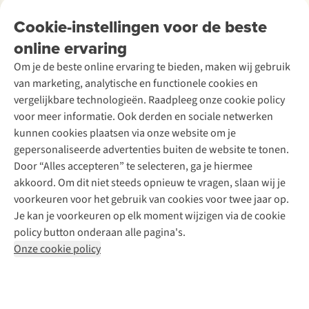
Tweedehands
Onderhoud en herstellingen
Onze winkels
Cookie-instellingen voor de beste
Ski-onderhoud
A.S.Magazine
Garantie
Over A.S.Adventure
Wasservice
online ervaring
Podcast
Contact
Toegankelijkheidsverklaring
Schoenonderhoud
Explore Academy
Om je de beste online ervaring te bieden, maken wij gebruik
Schoenherstelling
Explore Camp
van marketing, analytische en functionele cookies en
Meld je aan voor de nieuwsbrief
Kledingherstelling
Gear Check
vergelijkbare technologieën. Raadpleeg onze cookie policy
Retouches
Inspiratie & advies
voor meer informatie. Ook derden en sociale netwerken
Voor bedrijven
Follow us
kunnen cookies plaatsen via onze website om je
gepersonaliseerde advertenties buiten de website te tonen.
Door “Alles accepteren” te selecteren, ga je hiermee
akkoord. Om dit niet steeds opnieuw te vragen, slaan wij je
voorkeuren voor het gebruik van cookies voor twee jaar op.
Je kan je voorkeuren op elk moment wijzigen via de cookie
Disclaimer
Privacy Policy
Algemene voorwaarden
policy button onderaan alle pagina's.
Cookie Policy
Onze cookie policy
Retail Concepts NV,
Smallandlaan 9,
B-2660 Hoboken
team@asadventure.com
+32 (0)3 828 30 15
BTW BE 0416.762.280