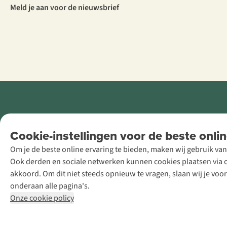
Meld je aan voor de nieuwsbrief
Retail Concepts
Cookie-instellingen voor de beste onlin
NV,
Om je de beste online ervaring te bieden, maken wij gebruik van
Smallandlaan
Ook derden en sociale netwerken kunnen cookies plaatsen via on
9, B-2660
akkoord. Om dit niet steeds opnieuw te vragen, slaan wij je voo
Hoboken
onderaan alle pagina's.
+32 (0)3 828
Onze cookie policy
30 15
team@asadventure.com