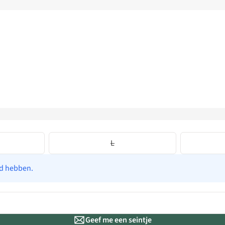
L
ad hebben.
Geef me een seintje