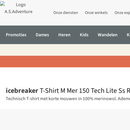
Onze diensten
Onze winkels
Onze exp
Promoties
Dames
Heren
Kids
Wandelen
K
Home
T-Shirt M Mer 150 Tech Lite Ss Relax Tee Mtn Shi
icebreaker
T-Shirt M Mer 150 Tech Lite Ss 
Technisch T-shirt met korte mouwen in 100% merinowol. Ademen