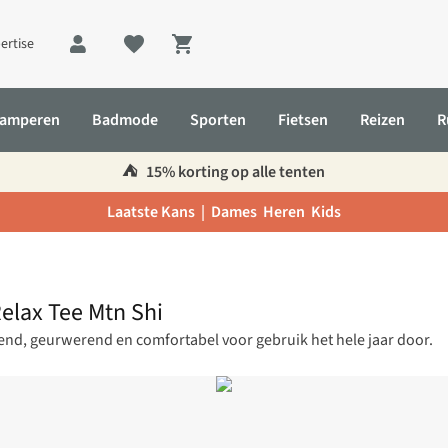
ertise
Shopping cart
amperen
Badmode
Sporten
Fietsen
Reizen
R
⛺️
15% korting op alle tenten
Laatste Kans |
Dames
Heren
Kids
Relax Tee Mtn Shi
d, geurwerend en comfortabel voor gebruik het hele jaar door.