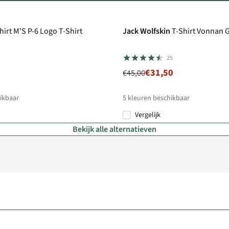
-30%
hirt M'S P-6 Logo T-Shirt
Jack Wolfskin
T-Shirt Vonnan 
25
€31,50
€45,00
ikbaar
5
kleuren beschikbaar
Vergelijk
%
%
%
Bekijk alle alternatieven