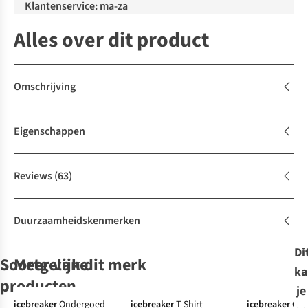
Klantenservice: ma-za
Alles over dit product
Omschrijving
Eigenschappen
Reviews
(63)
Duurzaamheidskenmerken
Di
Soortgelijke
Meer van dit merk
ka
Expert review
producten
je
Expert review
icebreaker
Ondergoed
icebreaker
T-Shirt
icebreaker
Ond