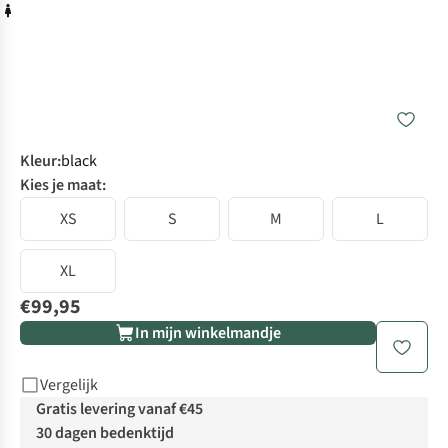
Kleur
:
black
Kies je maat:
XS
S
M
L
XL
€99,95
In mijn winkelmandje
Vergelijk
Gratis levering vanaf €45
30 dagen bedenktijd