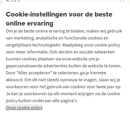
Bestelling herroepen
Ontdek
Over Ayacucho
Tweedehands
Onderhoud en herstellingen
Onze winkels
Cookie-instellingen voor de beste
Ski-onderhoud
A.S.Magazine
Garantie
Over A.S.Adventure
Wasservice
online ervaring
Podcast
Contact
Toegankelijkheidsverklaring
Schoenonderhoud
Explore Academy
Om je de beste online ervaring te bieden, maken wij gebruik
Schoenherstelling
Explore Camp
van marketing, analytische en functionele cookies en
Meld je aan voor de nieuwsbrief
Kledingherstelling
Gear Check
vergelijkbare technologieën. Raadpleeg onze cookie policy
Retouches
Inspiratie & advies
voor meer informatie. Ook derden en sociale netwerken
Voor bedrijven
Follow us
kunnen cookies plaatsen via onze website om je
gepersonaliseerde advertenties buiten de website te tonen.
Door “Alles accepteren” te selecteren, ga je hiermee
akkoord. Om dit niet steeds opnieuw te vragen, slaan wij je
voorkeuren voor het gebruik van cookies voor twee jaar op.
Je kan je voorkeuren op elk moment wijzigen via de cookie
Disclaimer
Privacy Policy
Algemene voorwaarden
policy button onderaan alle pagina's.
Cookie Policy
Onze cookie policy
Retail Concepts NV,
Smallandlaan 9,
B-2660 Hoboken
team@asadventure.com
+32 (0)3 828 30 15