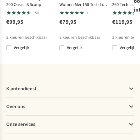
oo
200 Oasis LS Scoop
Women Mer 150 Tech Lite
260 Tech Ls C
icebreaker
icebreaker
icebreaker
Smartwool
in
Ss Scoop Tee
150
3
Ondergoed
Ondergoed 260
Ondergoed 260
Ondergoed
Women Merino
Tech Leggings
Tech High Rise
Classic Thermal
€99,95
€79,95
€119,95
1
73
2
11
200 Oasis High
Leggings
Merino
€105,95
€119,95
€125,95
€115,00
Rise Leggings
Baselayer
2
kleuren beschikbaar
3
kleuren beschikbaar
3
kleuren besc
Bottom
Vergelijk
Vergelijk
Vergelijk
%
Vergelijk
Vergelijk
Vergelijk
Vergelijk
Klantendienst
Veelgestelde vragen
Over ons
Bestellen
Betalen
Werken bij A.S.Adventure
Onze services
Levering
Explore More
Retourneren
Verantwoord ondernemen
Verhuur / Skiverhuur