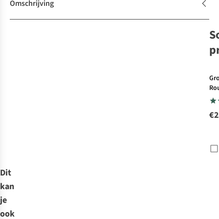
Omschrijving
S
p
Gr
Ro
De 
par
€2
To
Wal
Ra
Dit
kan
je
ook