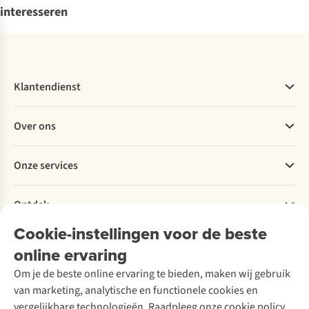
interesseren
Klantendienst
Veelgestelde vragen
Over ons
Bestellen
Betalen
Werken bij A.S.Adventure
Onze services
Levering
Explore More
Retourneren
Verantwoord ondernemen
Verhuur / Skiverhuur
Bestelling herroepen
Ontdek
Over Ayacucho
Tweedehands
Onderhoud en herstellingen
Onze winkels
Cookie-instellingen voor de beste
Ski-onderhoud
A.S.Magazine
Garantie
Over A.S.Adventure
Wasservice
online ervaring
Podcast
Contact
Toegankelijkheidsverklaring
Schoenonderhoud
Explore Academy
Om je de beste online ervaring te bieden, maken wij gebruik
Schoenherstelling
Explore Camp
van marketing, analytische en functionele cookies en
Meld je aan voor de nieuwsbrief
Kledingherstelling
Gear Check
vergelijkbare technologieën. Raadpleeg onze cookie policy