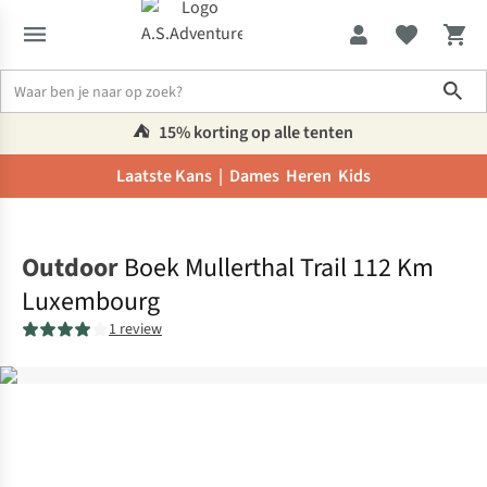
Sho
⛺️
15% korting op alle tenten
Laatste Kans |
Dames
Heren
Kids
Home
Outdoor
Boek Mullerthal Trail 112 Km
Luxembourg
1 review