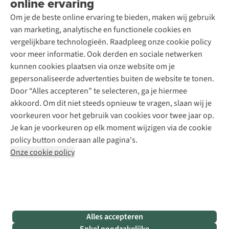
online ervaring
Podcast
Contact
Toegankelijkheidsverklaring
Schoenonderhoud
Explore Academy
Om je de beste online ervaring te bieden, maken wij gebruik
Schoenherstelling
Explore Camp
van marketing, analytische en functionele cookies en
Meld je aan voor de nieuwsbrief
Kledingherstelling
Gear Check
vergelijkbare technologieën. Raadpleeg onze cookie policy
Retouches
Inspiratie & advies
voor meer informatie. Ook derden en sociale netwerken
Voor bedrijven
Follow us
kunnen cookies plaatsen via onze website om je
gepersonaliseerde advertenties buiten de website te tonen.
Door “Alles accepteren” te selecteren, ga je hiermee
akkoord. Om dit niet steeds opnieuw te vragen, slaan wij je
voorkeuren voor het gebruik van cookies voor twee jaar op.
Je kan je voorkeuren op elk moment wijzigen via de cookie
Disclaimer
Privacy Policy
Algemene voorwaarden
policy button onderaan alle pagina's.
Cookie Policy
Onze cookie policy
Retail Concepts NV,
Smallandlaan 9,
B-2660 Hoboken
team@asadventure.com
+32 (0)3 828 30 15
BTW BE 0416.762.280
Alles accepteren