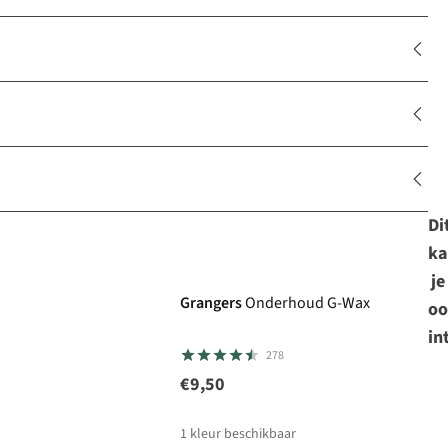
Di
ka
Care & Repair favoriet
je
Grangers
Onderhoud G-Wax
oo
in
278
€9,50
1
kleur beschikbaar