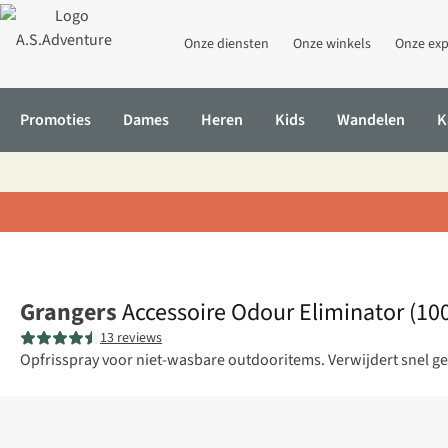
Onze diensten
Onze winkels
Onze exp
Promoties
Dames
Heren
Kids
Wandelen
K
Home
Accessoire Odour Eliminator (100Ml)
Grangers
Accessoire Odour Eliminator (10
13 reviews
Opfrisspray voor niet-wasbare outdooritems. Verwijdert snel geu