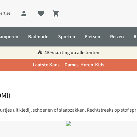
ertise
Shopping cart
amperen
Badmode
Sporten
Fietsen
Reizen
R
⛺️
15% korting op alle tenten
Laatste Kans |
Dames
Heren
Kids
0Ml)
rtjes uit kledij, schoenen of slaapzakken. Rechtstreeks op stof sp