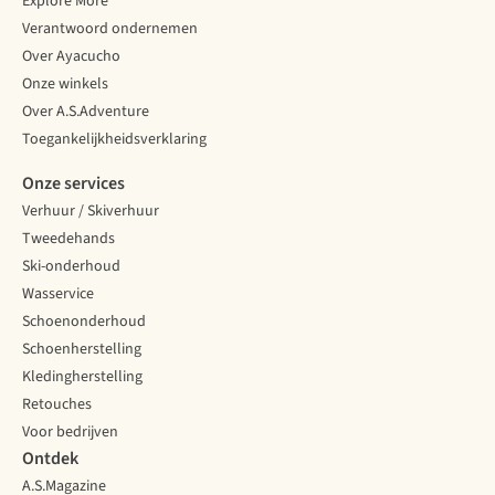
Explore More
Verantwoord ondernemen
Over Ayacucho
Onze winkels
Over A.S.Adventure
Toegankelijkheidsverklaring
Onze services
Verhuur / Skiverhuur
Tweedehands
Ski-onderhoud
Wasservice
Schoenonderhoud
Schoenherstelling
Kledingherstelling
Retouches
Voor bedrijven
Ontdek
A.S.Magazine