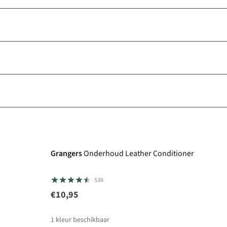
Care & Repair favoriet
Grangers
Onderhoud Leather Conditioner
539
€10,95
1
kleur beschikbaar