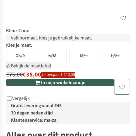
Kleur
:
Corail
Valt normaal. Kies je gebruikelijke maat.
Kies je maat:
XS/S
S/M
M/L
L/XL
Bekijk de maattabel
€75,00
€35,00
Je bespaart €40,00
In mijn winkelmandje
Vergelijk
Gratis levering vanaf €45
30 dagen bedenktijd
Klantenservice: ma-za
Alles over dit product