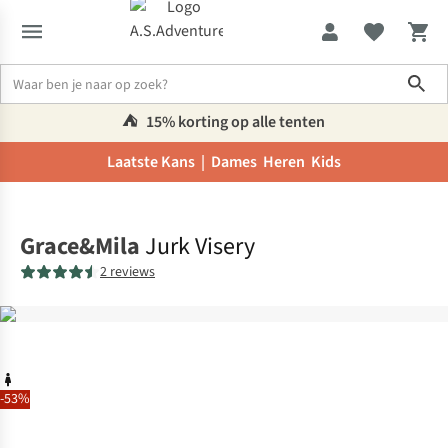
Sho
⛺️
15% korting op alle tenten
Laatste Kans |
Dames
Heren
Kids
Home
Grace&Mila
Jurk Visery
2 reviews
-53%