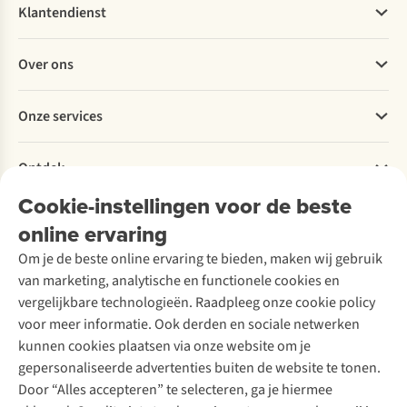
Klantendienst
Veelgestelde vragen
Over ons
Bestellen
Betalen
Werken bij A.S.Adventure
Onze services
Levering
Explore More
Retourneren
Verantwoord ondernemen
Verhuur / Skiverhuur
Bestelling herroepen
Ontdek
Over Ayacucho
Tweedehands
Onderhoud en herstellingen
Onze winkels
Cookie-instellingen voor de beste
Ski-onderhoud
A.S.Magazine
Garantie
Over A.S.Adventure
Wasservice
online ervaring
Podcast
Contact
Toegankelijkheidsverklaring
Schoenonderhoud
Explore Academy
Om je de beste online ervaring te bieden, maken wij gebruik
Schoenherstelling
Explore Camp
van marketing, analytische en functionele cookies en
Meld je aan voor de nieuwsbrief
Kledingherstelling
Gear Check
vergelijkbare technologieën. Raadpleeg onze cookie policy
Retouches
Inspiratie & advies
voor meer informatie. Ook derden en sociale netwerken
Voor bedrijven
Follow us
kunnen cookies plaatsen via onze website om je
gepersonaliseerde advertenties buiten de website te tonen.
Door “Alles accepteren” te selecteren, ga je hiermee