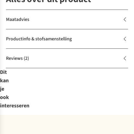
Maatadvies
Productinfo & stofsamenstelling
Reviews
(2)
Dit
kan
je
ook
interesseren