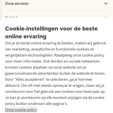
Onze services
Levering
Explore More
Retourneren
Verantwoord ondernemen
Verhuur / Skiverhuur
Bestelling herroepen
Ontdek
Over Ayacucho
Tweedehands
Onderhoud en herstellingen
Onze winkels
Cookie-instellingen voor de beste
Ski-onderhoud
A.S.Magazine
Garantie
Over A.S.Adventure
Wasservice
online ervaring
Podcast
Contact
Toegankelijkheidsverklaring
Schoenonderhoud
Explore Academy
Om je de beste online ervaring te bieden, maken wij gebruik
Schoenherstelling
Explore Camp
van marketing, analytische en functionele cookies en
Meld je aan voor de nieuwsbrief
Kledingherstelling
Gear Check
vergelijkbare technologieën. Raadpleeg onze cookie policy
Retouches
Inspiratie & advies
voor meer informatie. Ook derden en sociale netwerken
Voor bedrijven
Follow us
kunnen cookies plaatsen via onze website om je
gepersonaliseerde advertenties buiten de website te tonen.
Door “Alles accepteren” te selecteren, ga je hiermee
akkoord. Om dit niet steeds opnieuw te vragen, slaan wij je
voorkeuren voor het gebruik van cookies voor twee jaar op.
Je kan je voorkeuren op elk moment wijzigen via de cookie
Disclaimer
Privacy Policy
Algemene voorwaarden
policy button onderaan alle pagina's.
Cookie Policy
Onze cookie policy