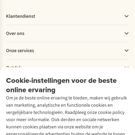
Klantendienst
Veelgestelde vragen
Over ons
Bestellen
Betalen
Werken bij A.S.Adventure
Onze services
Levering
Explore More
Retourneren
Verantwoord ondernemen
Verhuur / Skiverhuur
Bestelling herroepen
Ontdek
Over Ayacucho
Tweedehands
Onderhoud en herstellingen
Onze winkels
Cookie-instellingen voor de beste
Ski-onderhoud
A.S.Magazine
Garantie
Over A.S.Adventure
Wasservice
online ervaring
Podcast
Contact
Toegankelijkheidsverklaring
Schoenonderhoud
Explore Academy
Om je de beste online ervaring te bieden, maken wij gebruik
Schoenherstelling
Explore Camp
van marketing, analytische en functionele cookies en
Meld je aan voor de nieuwsbrief
Kledingherstelling
Gear Check
vergelijkbare technologieën. Raadpleeg onze cookie policy
Retouches
Inspiratie & advies
voor meer informatie. Ook derden en sociale netwerken
Voor bedrijven
Follow us
kunnen cookies plaatsen via onze website om je
gepersonaliseerde advertenties buiten de website te tonen.