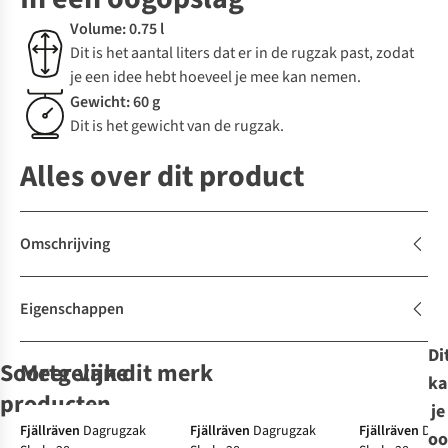
Volume: 0.75 l
Dit is het aantal liters dat er in de rugzak past, zodat
je een idee hebt hoeveel je mee kan nemen.
Gewicht: 60 g
Dit is het gewicht van de rugzak.
Alles over dit product
Omschrijving
Eigenschappen
Di
Soortgelijke
Meer van dit merk
ka
-10%
-10%
-10%
producten
je
-50%
Fjällräven
Dagrugzak
Fjällräven
Dagrugzak
Fjällräven
Dag
oo