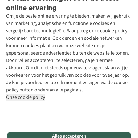
Over A.S.Adventure
Wasservice
online ervaring
Podcast
Contact
Toegankelijkheidsverklaring
Schoenonderhoud
Explore Academy
Om je de beste online ervaring te bieden, maken wij gebruik
Schoenherstelling
Explore Camp
van marketing, analytische en functionele cookies en
Meld je aan voor de nieuwsbrief
Kledingherstelling
Gear Check
vergelijkbare technologieën. Raadpleeg onze cookie policy
Retouches
Inspiratie & advies
voor meer informatie. Ook derden en sociale netwerken
Voor bedrijven
Follow us
kunnen cookies plaatsen via onze website om je
gepersonaliseerde advertenties buiten de website te tonen.
Door “Alles accepteren” te selecteren, ga je hiermee
akkoord. Om dit niet steeds opnieuw te vragen, slaan wij je
voorkeuren voor het gebruik van cookies voor twee jaar op.
Je kan je voorkeuren op elk moment wijzigen via de cookie
Disclaimer
Privacy Policy
Algemene voorwaarden
policy button onderaan alle pagina's.
Cookie Policy
Onze cookie policy
Retail Concepts NV,
Smallandlaan 9,
B-2660 Hoboken
team@asadventure.com
+32 (0)3 828 30 15
BTW BE 0416.762.280
Alles accepteren