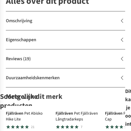
Alles over dit product
Omschrijving
Eigenschappen
Reviews
(19)
Duurzaamheidskenmerken
Di
Soortgelijke
Meer van dit merk
ka
producten
je
Expert review
Fjällräven
Pet Abisko
Fjällräven
Pet Fjällräven
Fjällräven
Pet 
oo
Hike Lite
Långtradarkeps
Cap
Buff
Buff
Muts
Buff
Muts
Buff
Muts
Muts
in
21
7
Heavyweight
Merino
Merino Wool
Merino