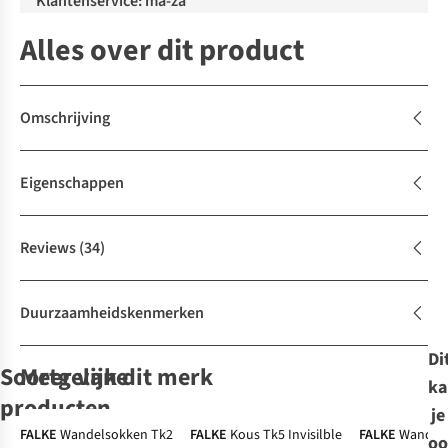
Klantenservice: ma-za
Alles over dit product
Omschrijving
Eigenschappen
Reviews
(34)
Duurzaamheidskenmerken
Di
Soortgelijke
Meer van dit merk
ka
producten
je
FALKE
Wandelsokken Tk2
FALKE
Kous Tk5 Invisilble
FALKE
Wandel
oo