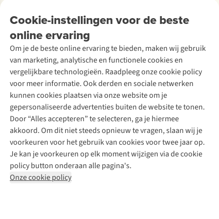
Over Ayacucho
Tweedehands
Onderhoud en herstellingen
Onze winkels
Cookie-instellingen voor de beste
Ski-onderhoud
A.S.Magazine
Garantie
Over A.S.Adventure
Wasservice
online ervaring
Podcast
Contact
Toegankelijkheidsverklaring
Schoenonderhoud
Explore Academy
Om je de beste online ervaring te bieden, maken wij gebruik
Schoenherstelling
Explore Camp
van marketing, analytische en functionele cookies en
Meld je aan voor de nieuwsbrief
Kledingherstelling
Gear Check
vergelijkbare technologieën. Raadpleeg onze cookie policy
Retouches
Inspiratie & advies
voor meer informatie. Ook derden en sociale netwerken
Voor bedrijven
Follow us
kunnen cookies plaatsen via onze website om je
gepersonaliseerde advertenties buiten de website te tonen.
Door “Alles accepteren” te selecteren, ga je hiermee
akkoord. Om dit niet steeds opnieuw te vragen, slaan wij je
voorkeuren voor het gebruik van cookies voor twee jaar op.
Je kan je voorkeuren op elk moment wijzigen via de cookie
Disclaimer
Privacy Policy
Algemene voorwaarden
policy button onderaan alle pagina's.
Cookie Policy
Onze cookie policy
Retail Concepts NV,
Smallandlaan 9,
B-2660 Hoboken
team@asadventure.com
+32 (0)3 828 30 15
BTW BE 0416.762.280