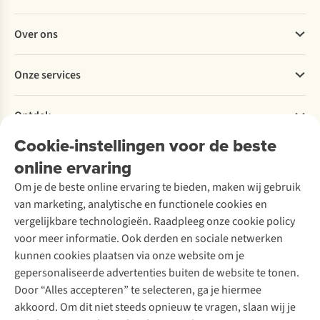
Veelgestelde vragen
Over ons
Bestellen
Betalen
Werken bij A.S.Adventure
Onze services
Levering
Explore More
Retourneren
Verantwoord ondernemen
Verhuur / Skiverhuur
Bestelling herroepen
Ontdek
Over Ayacucho
Tweedehands
Onderhoud en herstellingen
Onze winkels
Cookie-instellingen voor de beste
Ski-onderhoud
A.S.Magazine
Garantie
Over A.S.Adventure
Wasservice
online ervaring
Podcast
Contact
Toegankelijkheidsverklaring
Schoenonderhoud
Explore Academy
Om je de beste online ervaring te bieden, maken wij gebruik
Schoenherstelling
Explore Camp
van marketing, analytische en functionele cookies en
Meld je aan voor de nieuwsbrief
Kledingherstelling
Gear Check
vergelijkbare technologieën. Raadpleeg onze cookie policy
Retouches
Inspiratie & advies
voor meer informatie. Ook derden en sociale netwerken
Voor bedrijven
Follow us
kunnen cookies plaatsen via onze website om je
gepersonaliseerde advertenties buiten de website te tonen.
Door “Alles accepteren” te selecteren, ga je hiermee
akkoord. Om dit niet steeds opnieuw te vragen, slaan wij je