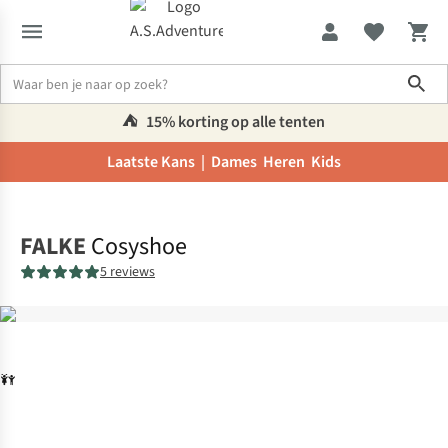
Sho
⛺️
15% korting op alle tenten
Laatste Kans |
Dames
Heren
Kids
Home
FALKE
Cosyshoe
5 reviews