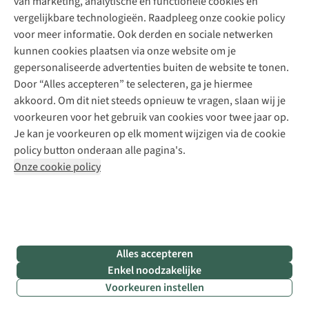
van marketing, analytische en functionele cookies en
Meld je aan voor de nieuwsbrief
Kledingherstelling
Gear Check
vergelijkbare technologieën. Raadpleeg onze cookie policy
Retouches
Inspiratie & advies
voor meer informatie. Ook derden en sociale netwerken
Voor bedrijven
Follow us
kunnen cookies plaatsen via onze website om je
gepersonaliseerde advertenties buiten de website te tonen.
Door “Alles accepteren” te selecteren, ga je hiermee
akkoord. Om dit niet steeds opnieuw te vragen, slaan wij je
voorkeuren voor het gebruik van cookies voor twee jaar op.
Je kan je voorkeuren op elk moment wijzigen via de cookie
Disclaimer
Privacy Policy
Algemene voorwaarden
policy button onderaan alle pagina's.
Cookie Policy
Onze cookie policy
Retail Concepts NV,
Smallandlaan 9,
B-2660 Hoboken
team@asadventure.com
+32 (0)3 828 30 15
BTW BE 0416.762.280
Alles accepteren
Enkel noodzakelijke
Voorkeuren instellen