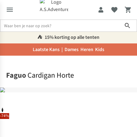
Sho
⛺️
15% korting op alle tenten
Laatste Kans |
Dames
Heren
Kids
Home
Faguo
Cardigan Horte
-74%