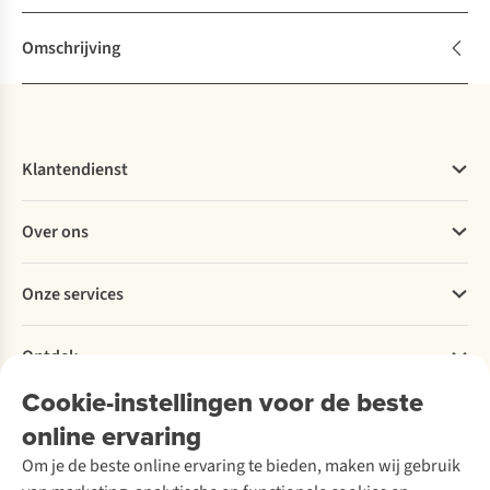
Omschrijving
Klantendienst
Veelgestelde vragen
Over ons
Bestellen
Betalen
Werken bij A.S.Adventure
Onze services
Levering
Explore More
Retourneren
Verantwoord ondernemen
Verhuur / Skiverhuur
Bestelling herroepen
Ontdek
Over Ayacucho
Tweedehands
Onderhoud en herstellingen
Onze winkels
Cookie-instellingen voor de beste
Ski-onderhoud
A.S.Magazine
Garantie
Over A.S.Adventure
Wasservice
online ervaring
Podcast
Contact
Toegankelijkheidsverklaring
Schoenonderhoud
Explore Academy
Om je de beste online ervaring te bieden, maken wij gebruik
Schoenherstelling
Explore Camp