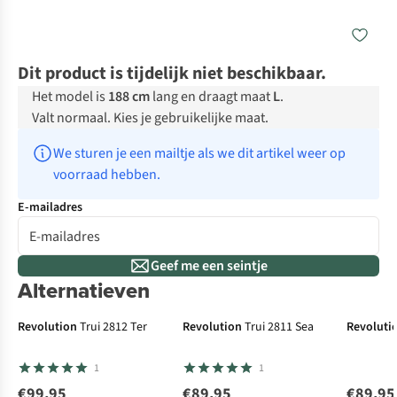
Dit product is tijdelijk niet beschikbaar.
Het model is
188 cm
lang en draagt maat
L
.
Valt normaal. Kies je gebruikelijke maat.
We sturen je een mailtje als we dit artikel weer op 
voorraad hebben.
E-mailadres
Geef me een seintje
Alternatieven
Revolution
Trui 2812 Ter
Revolution
Trui 2811 Sea
Revoluti
1
1
€99,95
€89,95
€89,95