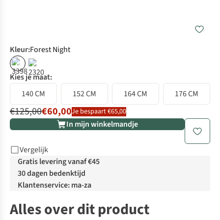
Kleur
:
Forest Night
%
%
Kies je maat:
140 CM
152 CM
164 CM
176 CM
€125,00
€60,00
Je bespaart €65,00
In mijn winkelmandje
Vergelijk
Gratis levering vanaf €45
30 dagen bedenktijd
Klantenservice: ma-za
Alles over dit product