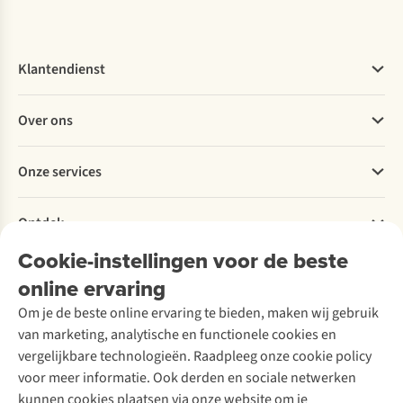
Klantendienst
Veelgestelde vragen
Over ons
Bestellen
Betalen
Werken bij A.S.Adventure
Onze services
Levering
Explore More
Retourneren
Verantwoord ondernemen
Verhuur / Skiverhuur
Bestelling herroepen
Ontdek
Over Ayacucho
Tweedehands
Onderhoud en herstellingen
Onze winkels
Cookie-instellingen voor de beste
Ski-onderhoud
A.S.Magazine
Garantie
Over A.S.Adventure
Wasservice
online ervaring
Podcast
Contact
Toegankelijkheidsverklaring
Schoenonderhoud
Explore Academy
Om je de beste online ervaring te bieden, maken wij gebruik
Schoenherstelling
Explore Camp
van marketing, analytische en functionele cookies en
Meld je aan voor de nieuwsbrief
Kledingherstelling
Gear Check
vergelijkbare technologieën. Raadpleeg onze cookie policy
Retouches
Inspiratie & advies
voor meer informatie. Ook derden en sociale netwerken
Voor bedrijven
Follow us
kunnen cookies plaatsen via onze website om je