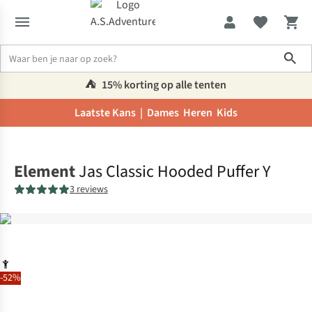
Sho
⛺️
15% korting op alle tenten
Laatste Kans |
Dames
Heren
Kids
Home
Element
Jas Classic Hooded Puffer Y
3 reviews
-52%