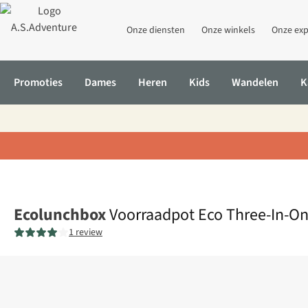
Onze diensten
Onze winkels
Onze exp
Promoties
Dames
Heren
Kids
Wandelen
K
Home
Voorraadpot Eco Three-In-One Splash Box
Ecolunchbox
Voorraadpot Eco Three-In-On
1 review