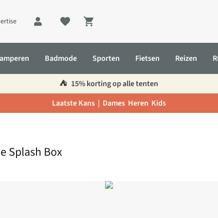
ertise
Shopping cart
amperen
Badmode
Sporten
Fietsen
Reizen
R
⛺️
15% korting op alle tenten
Laatste Kans |
Dames
Heren
Kids
e Splash Box