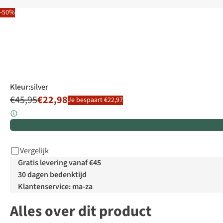
-50%
Kleur
:
silver
€45,95
€22,98
Je bespaart €22,97
Vergelijk
Gratis levering vanaf €45
30 dagen bedenktijd
Klantenservice: ma-za
Alles over dit product