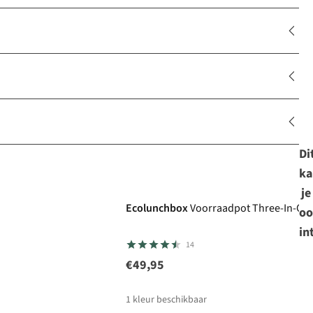
Di
ka
je
Ecolunchbox
Voorraadpot Three-In-One
oo
in
14
€49,95
1
kleur beschikbaar