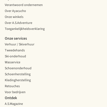
Verantwoord ondernemen
Over Ayacucho
Onze winkels
Over A.S.Adventure
Toegankelijkheidsverklaring
Onze services
Verhuur / Skiverhuur
Tweedehands
Ski-onderhoud
Wasservice
Schoenonderhoud
Schoenherstelling
Kledingherstelling
Retouches
Voor bedrijven
Ontdek
A.S.Magazine