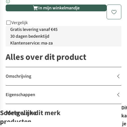
In mijn winkelmandje
Vergelijk
Gratis levering vanaf €45
30 dagen bedenktijd
Klantenservice: ma-za
Alles over dit product
Omschrijving
Eigenschappen
Di
Soortgelijke
Meer van dit merk
ka
producten
je
-50%