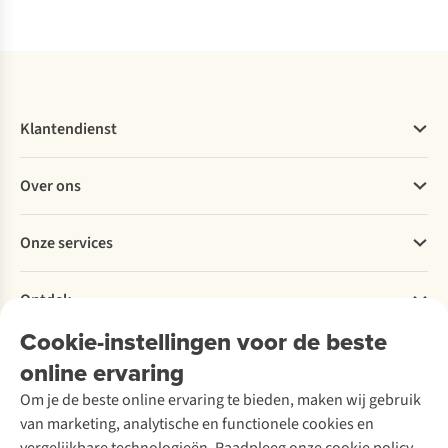
Vergelijk
Vergelijk
Vergelijk
Klantendienst
Veelgestelde vragen
Over ons
Bestellen
Betalen
Werken bij A.S.Adventure
Onze services
Levering
Explore More
Retourneren
Verantwoord ondernemen
Verhuur / Skiverhuur
Bestelling herroepen
Ontdek
Over Ayacucho
Tweedehands
Onderhoud en herstellingen
Onze winkels
Cookie-instellingen voor de beste
Ski-onderhoud
A.S.Magazine
Garantie
Over A.S.Adventure
Wasservice
online ervaring
Podcast
Contact
Toegankelijkheidsverklaring
Schoenonderhoud
Explore Academy
Om je de beste online ervaring te bieden, maken wij gebruik
Schoenherstelling
Explore Camp
van marketing, analytische en functionele cookies en
Meld je aan voor de nieuwsbrief
Kledingherstelling
Gear Check