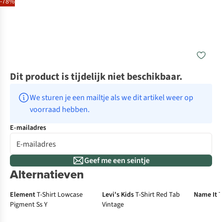
-78%
Dit product is tijdelijk niet beschikbaar.
We sturen je een mailtje als we dit artikel weer op 
voorraad hebben.
E-mailadres
Geef me een seintje
Alternatieven
Element
T-Shirt Lowcase
Levi's Kids
T-Shirt Red Tab
Name It
T
Pigment Ss Y
Vintage