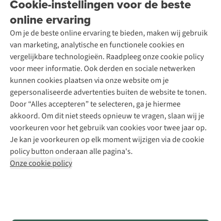
Cookie-instellingen voor de beste
Ski-onderhoud
A.S.Magazine
Garantie
Over A.S.Adventure
Wasservice
online ervaring
Podcast
Contact
Toegankelijkheidsverklaring
Schoenonderhoud
Explore Academy
Om je de beste online ervaring te bieden, maken wij gebruik
Schoenherstelling
Explore Camp
van marketing, analytische en functionele cookies en
Meld je aan voor de nieuwsbrief
Kledingherstelling
Gear Check
vergelijkbare technologieën. Raadpleeg onze cookie policy
Retouches
Inspiratie & advies
voor meer informatie. Ook derden en sociale netwerken
Voor bedrijven
Follow us
kunnen cookies plaatsen via onze website om je
gepersonaliseerde advertenties buiten de website te tonen.
Door “Alles accepteren” te selecteren, ga je hiermee
akkoord. Om dit niet steeds opnieuw te vragen, slaan wij je
voorkeuren voor het gebruik van cookies voor twee jaar op.
Je kan je voorkeuren op elk moment wijzigen via de cookie
Disclaimer
Privacy Policy
Algemene voorwaarden
policy button onderaan alle pagina's.
Cookie Policy
Onze cookie policy
Retail Concepts NV,
Smallandlaan 9,
B-2660 Hoboken
team@asadventure.com
+32 (0)3 828 30 15
BTW BE 0416.762.280