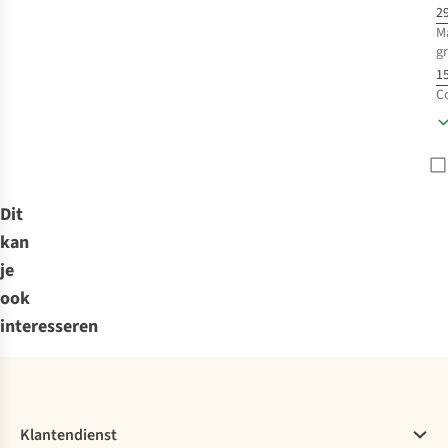
2
M
g
15
C
Dit
kan
je
ook
interesseren
Klantendienst