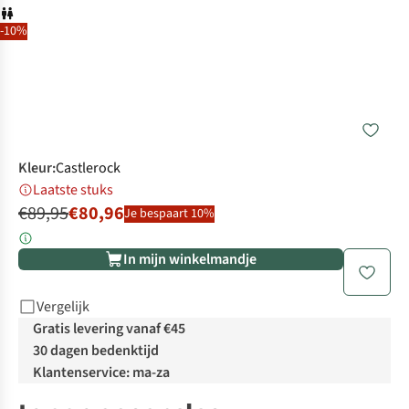
-10%
Kleur
:
Castlerock
Laatste stuks
€89,95
€80,96
Je bespaart 10%
In mijn winkelmandje
Vergelijk
Gratis levering vanaf €45
30 dagen bedenktijd
Klantenservice: ma-za