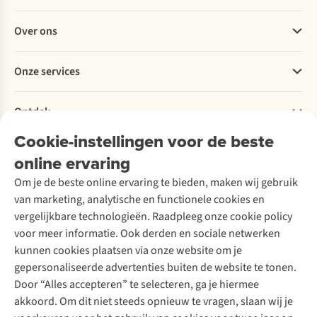
Veelgestelde vragen
Over ons
Bestellen
Betalen
Werken bij A.S.Adventure
Onze services
Levering
Explore More
Retourneren
Verantwoord ondernemen
Verhuur / Skiverhuur
Bestelling herroepen
Ontdek
Over Ayacucho
Tweedehands
Onderhoud en herstellingen
Onze winkels
Cookie-instellingen voor de beste
Ski-onderhoud
A.S.Magazine
Garantie
Over A.S.Adventure
Wasservice
online ervaring
Podcast
Contact
Toegankelijkheidsverklaring
Schoenonderhoud
Explore Academy
Om je de beste online ervaring te bieden, maken wij gebruik
Schoenherstelling
Explore Camp
van marketing, analytische en functionele cookies en
Meld je aan voor de nieuwsbrief
Kledingherstelling
Gear Check
vergelijkbare technologieën. Raadpleeg onze cookie policy
Retouches
Inspiratie & advies
voor meer informatie. Ook derden en sociale netwerken
Voor bedrijven
Follow us
kunnen cookies plaatsen via onze website om je
gepersonaliseerde advertenties buiten de website te tonen.
Door “Alles accepteren” te selecteren, ga je hiermee
akkoord. Om dit niet steeds opnieuw te vragen, slaan wij je