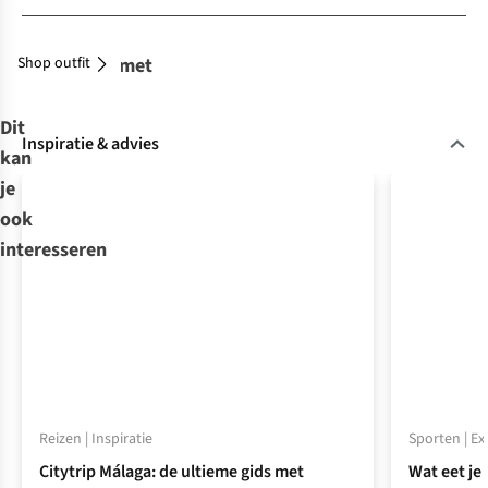
Shop outfit
Combineer met
Dit
Inspiratie & advies
kan
je
ook
interesseren
Reizen | Inspiratie
Sporten | E
Citytrip Málaga: de ultieme gids met
Wat eet je 