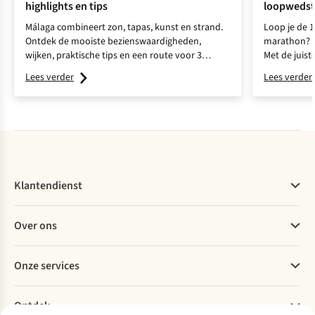
highlights en tips
loopwedst
Málaga combineert zon, tapas, kunst en strand.
Loop je de 1
Ontdek de mooiste bezienswaardigheden,
marathon? D
wijken, praktische tips en een route voor 3
Met de juist
dagen.
herstel je b
Lees verder
Lees verder
deelt haar ti
Klantendienst
Veelgestelde vragen
Over ons
Bestellen
Betalen
Werken bij A.S.Adventure
Onze services
Levering
Explore More
Retourneren
Verantwoord ondernemen
Verhuur / Skiverhuur
Bestelling herroepen
Ontdek
Over Ayacucho
Tweedehands