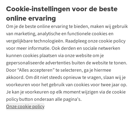
Onderhoud en herstellingen
Onze winkels
Cookie-instellingen voor de beste
Ski-onderhoud
A.S.Magazine
Garantie
Over A.S.Adventure
Wasservice
online ervaring
Podcast
Contact
Toegankelijkheidsverklaring
Schoenonderhoud
Explore Academy
Om je de beste online ervaring te bieden, maken wij gebruik
Schoenherstelling
Explore Camp
van marketing, analytische en functionele cookies en
Meld je aan voor de nieuwsbrief
Kledingherstelling
Gear Check
vergelijkbare technologieën. Raadpleeg onze cookie policy
Retouches
Inspiratie & advies
voor meer informatie. Ook derden en sociale netwerken
Voor bedrijven
Follow us
kunnen cookies plaatsen via onze website om je
gepersonaliseerde advertenties buiten de website te tonen.
Door “Alles accepteren” te selecteren, ga je hiermee
akkoord. Om dit niet steeds opnieuw te vragen, slaan wij je
voorkeuren voor het gebruik van cookies voor twee jaar op.
Je kan je voorkeuren op elk moment wijzigen via de cookie
Disclaimer
Privacy Policy
Algemene voorwaarden
policy button onderaan alle pagina's.
Cookie Policy
Onze cookie policy
Retail Concepts NV,
Smallandlaan 9,
B-2660 Hoboken
team@asadventure.com
+32 (0)3 828 30 15
BTW BE 0416.762.280