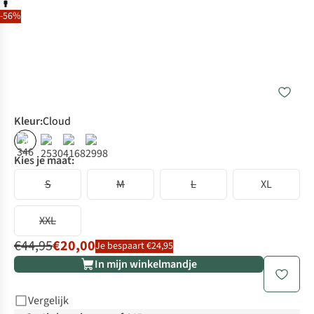
-56%
Kleur
:
Cloud
%
Kies je maat:
S
M
L
XL
XXL
€44,95
€20,00
Je bespaart €24,95
In mijn winkelmandje
Vergelijk