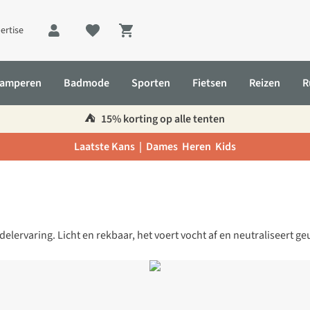
ertise
Shopping cart
amperen
Badmode
Sporten
Fietsen
Reizen
R
⛺️
15% korting op alle tenten
Laatste Kans |
Dames
Heren
Kids
lervaring. Licht en rekbaar, het voert vocht af en neutraliseert geure