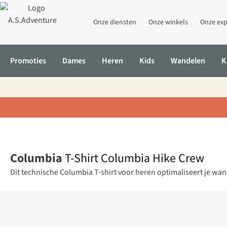
Onze diensten
Onze winkels
Onze exp
Promoties
Dames
Heren
Kids
Wandelen
K
Home
T-Shirt Columbia Hike Crew
Columbia
T-Shirt Columbia Hike Crew
Dit technische Columbia T-shirt voor heren optimaliseert je wande