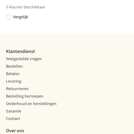
€40,00
€32,00
€27,00
€32,00
Regular
Regular
Regular
5
kleuren beschikbaar
Short Sleeve
Short Sl
Short Sleeve
Vergelijk
Vergelijk
Vergelijk
Vergelijk
Vergelijk
Klantendienst
Veelgestelde vragen
Bestellen
Betalen
Levering
Retourneren
Bestelling herroepen
Onderhoud en herstellingen
Garantie
Contact
Over ons