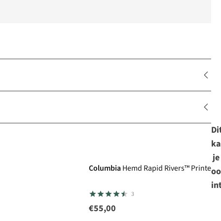
Di
ka
je
Columbia
Hemd Rapid Rivers™ Printed S
oo
in
3
€55,00