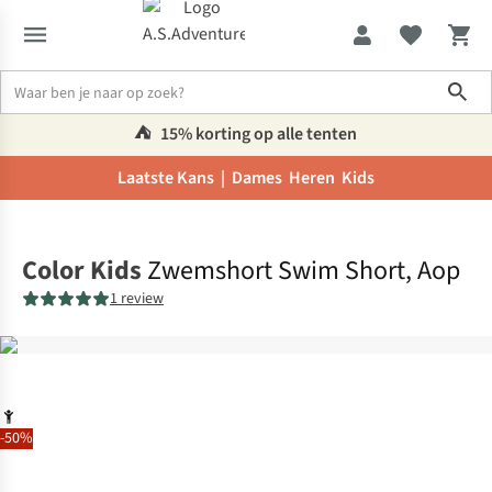
Sho
⛺️
15% korting op alle tenten
Laatste Kans |
Dames
Heren
Kids
Home
Color Kids
Zwemshort Swim Short, Aop
1 review
-50%