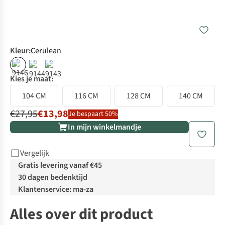
Kleur
:
Cerulean
%
%
%
Kies je maat:
104 CM
116 CM
128 CM
140 CM
€27,95
€13,98
Je bespaart 50%
In mijn winkelmandje
Vergelijk
Gratis levering vanaf €45
30 dagen bedenktijd
Klantenservice: ma-za
Alles over dit product