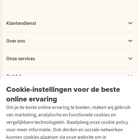
Klantendienst
Veelgestelde vragen
Over ons
Bestellen
Betalen
Werken bij A.S.Adventure
Onze services
Levering
Explore More
Retourneren
Verantwoord ondernemen
Verhuur / Skiverhuur
Bestelling herroepen
Ontdek
Over Ayacucho
Tweedehands
Onderhoud en herstellingen
Onze winkels
Cookie-instellingen voor de beste
Ski-onderhoud
A.S.Magazine
Garantie
Over A.S.Adventure
Wasservice
online ervaring
Podcast
Contact
Toegankelijkheidsverklaring
Schoenonderhoud
Explore Academy
Om je de beste online ervaring te bieden, maken wij gebruik
Schoenherstelling
Explore Camp
van marketing, analytische en functionele cookies en
Meld je aan voor de nieuwsbrief
Kledingherstelling
Gear Check
vergelijkbare technologieën. Raadpleeg onze cookie policy
Retouches
Inspiratie & advies
voor meer informatie. Ook derden en sociale netwerken
Voor bedrijven
Follow us
kunnen cookies plaatsen via onze website om je