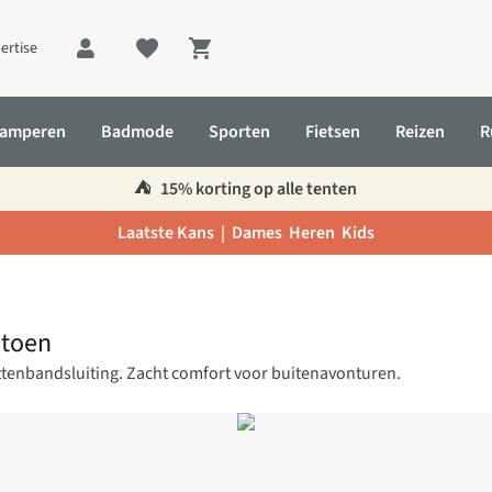
ertise
Shopping cart
amperen
Badmode
Sporten
Fietsen
Reizen
R
⛺️
15% korting op alle tenten
Laatste Kans |
Dames
Heren
Kids
atoen
ttenbandsluiting. Zacht comfort voor buitenavonturen.