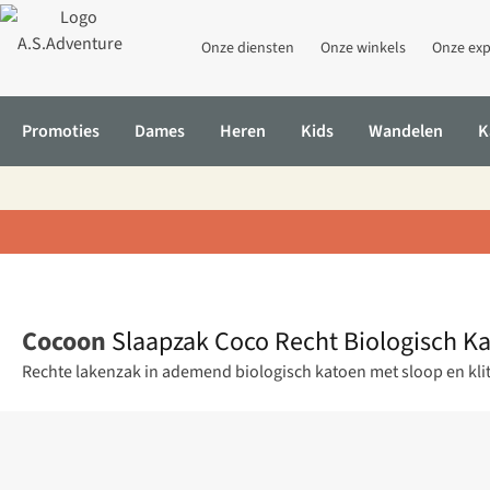
Onze diensten
Onze winkels
Onze exp
Promoties
Dames
Heren
Kids
Wandelen
K
Home
Slaapzak Coco Recht Biologisch Katoen
Cocoon
Slaapzak Coco Recht Biologisch K
Rechte lakenzak in ademend biologisch katoen met sloop en kli