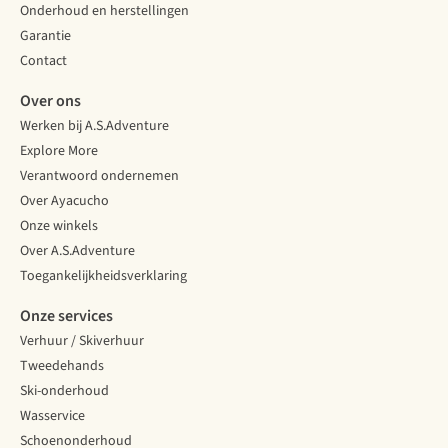
je
is
Onderhoud en herstellingen
persoonlijke
om
Garantie
voorkeuren.
mee
Contact
Wij
te
vertellen
nemen.
Over ons
je
Van
Werken bij A.S.Adventure
waar
kampeerservies
je
tot
Explore More
op
veldbed,
Verantwoord ondernemen
moet
van
Over Ayacucho
letten
regenjas
Onze winkels
bij
tot
het
zaklamp.
Over A.S.Adventure
kopen
Het
Toegankelijkheidsverklaring
van
enige
je
wat
Onze services
eigen
jij
Verhuur / Skiverhuur
ski’s
moet
Tweedehands
en
doen
helpen
is
Ski-onderhoud
je
(helpen)
Wasservice
het
inpakken
Schoenonderhoud