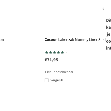
Di
ka
je
ton
Cocoon
Lakenzak Mummy Liner Silk E
oo
in
4
€71,95
1
kleur beschikbaar
Vergelijk