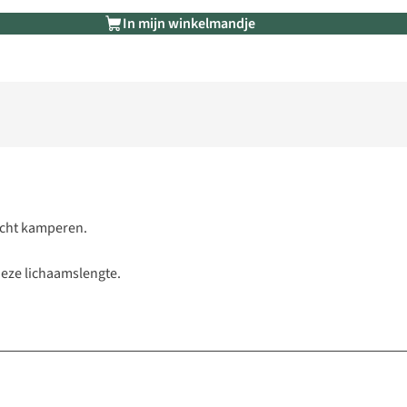
In mijn winkelmandje
icht kamperen.
eze lichaamslengte.