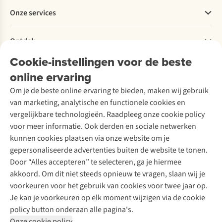
Betalen
Werken bij A.S.Adventure
Onze services
Levering
Explore More
Retourneren
Verantwoord ondernemen
Verhuur / Skiverhuur
Bestelling herroepen
Ontdek
Over Ayacucho
Tweedehands
Onderhoud en herstellingen
Onze winkels
Cookie-instellingen voor de beste
Ski-onderhoud
A.S.Magazine
Garantie
Over A.S.Adventure
Wasservice
online ervaring
Podcast
Contact
Toegankelijkheidsverklaring
Schoenonderhoud
Explore Academy
Om je de beste online ervaring te bieden, maken wij gebruik
Schoenherstelling
Explore Camp
van marketing, analytische en functionele cookies en
Meld je aan voor de nieuwsbrief
Kledingherstelling
Gear Check
vergelijkbare technologieën. Raadpleeg onze cookie policy
Retouches
Inspiratie & advies
voor meer informatie. Ook derden en sociale netwerken
Voor bedrijven
Follow us
kunnen cookies plaatsen via onze website om je
gepersonaliseerde advertenties buiten de website te tonen.
Door “Alles accepteren” te selecteren, ga je hiermee
akkoord. Om dit niet steeds opnieuw te vragen, slaan wij je
voorkeuren voor het gebruik van cookies voor twee jaar op.
Je kan je voorkeuren op elk moment wijzigen via de cookie
Disclaimer
Privacy Policy
Algemene voorwaarden
policy button onderaan alle pagina's.
Cookie Policy
Onze cookie policy