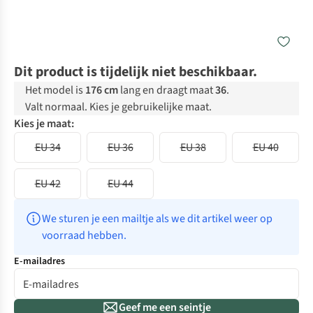
Dit product is tijdelijk niet beschikbaar.
Het model is
176 cm
lang en draagt maat
36
.
Valt normaal. Kies je gebruikelijke maat.
Kies je maat:
EU 34
EU 36
EU 38
EU 40
EU 42
EU 44
We sturen je een mailtje als we dit artikel weer op 
voorraad hebben.
E-mailadres
Geef me een seintje