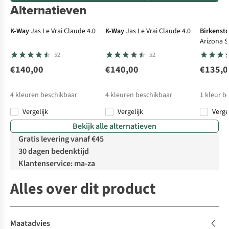
Alternatieven
N
K-Way
Jas Le Vrai Claude 4.0
K-Way
Jas Le Vrai Claude 4.0
Birkenst
Arizona S
Nubuck L
52
52
€140,00
€140,00
€135,0
4
kleuren beschikbaar
4
kleuren beschikbaar
1
kleur b
Vergelijk
Vergelijk
Verge
Bekijk alle alternatieven
Gratis levering vanaf €45
30 dagen bedenktijd
Klantenservice: ma-za
Alles over dit product
Maatadvies