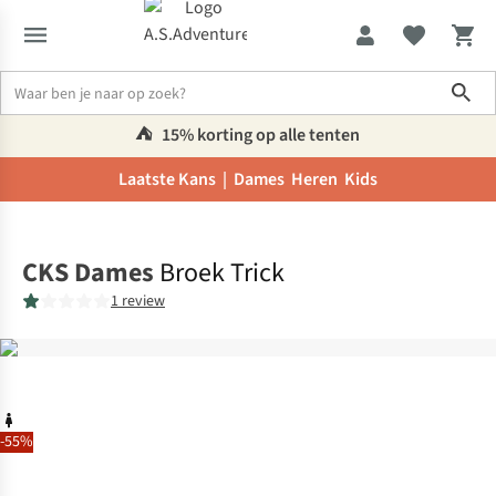
Sho
⛺️
15% korting op alle tenten
Laatste Kans |
Dames
Heren
Kids
Home
CKS Dames
Broek Trick
1 review
-55%