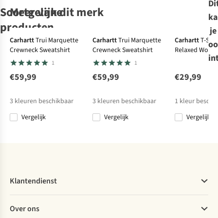
Di
Soortgelijke
Meer van dit merk
ka
-30%
producten
je
Ultralight
Carhartt
Trui Marquette
Carhartt
Trui Marquette
Carhartt
T-Shir
oo
Crewneck Sweatshirt
Crewneck Sweatshirt
Relaxed Work T
Carhartt
Haglöfs
Carhartt
Carhartt
Jas
Jas
Jas
Jas
in
1
1
Washed Duck
L.I.M Mimic
Washed Duck
Iconic J01 Duck
Bartlett Jacket
Barrier Hood M
Bartlett Jacket
Detroit Jacket
€59,99
€59,99
€29,99
€179,99
€199,00
€179,99
€159,99
3
kleuren beschikbaar
3
kleuren beschikbaar
1
kleur beschi
€139,30
Vergelijk
Vergelijk
Vergelijk
Vergelijk
Vergelijk
Vergelijk
Vergelijk
Klantendienst
Veelgestelde vragen
Over ons
Bestellen