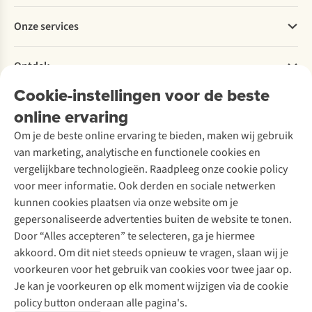
Betalen
Werken bij A.S.Adventure
Onze services
Levering
Explore More
Retourneren
Verantwoord ondernemen
Verhuur / Skiverhuur
Bestelling herroepen
Ontdek
Over Ayacucho
Tweedehands
Onderhoud en herstellingen
Onze winkels
Cookie-instellingen voor de beste
Ski-onderhoud
A.S.Magazine
Garantie
Over A.S.Adventure
Wasservice
online ervaring
Podcast
Contact
Toegankelijkheidsverklaring
Schoenonderhoud
Explore Academy
Om je de beste online ervaring te bieden, maken wij gebruik
Schoenherstelling
Explore Camp
van marketing, analytische en functionele cookies en
Meld je aan voor de nieuwsbrief
Kledingherstelling
Gear Check
vergelijkbare technologieën. Raadpleeg onze cookie policy
Retouches
Inspiratie & advies
voor meer informatie. Ook derden en sociale netwerken
Voor bedrijven
Follow us
kunnen cookies plaatsen via onze website om je
gepersonaliseerde advertenties buiten de website te tonen.
Door “Alles accepteren” te selecteren, ga je hiermee
akkoord. Om dit niet steeds opnieuw te vragen, slaan wij je
voorkeuren voor het gebruik van cookies voor twee jaar op.
Je kan je voorkeuren op elk moment wijzigen via de cookie
Disclaimer
Privacy Policy
Algemene voorwaarden
policy button onderaan alle pagina's.