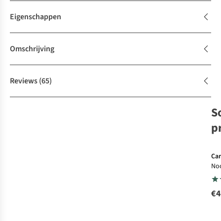
Eigenschappen
Omschrijving
Reviews
(65)
S
p
Car
No
€4