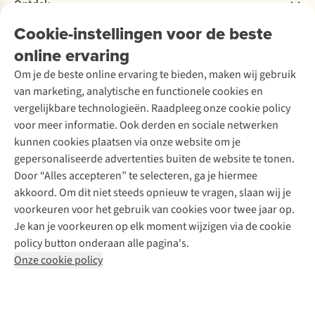
Bestelling herroepen
Ontdek
Over Ayacucho
Tweedehands
Onderhoud en herstellingen
Onze winkels
Cookie-instellingen voor de beste
Ski-onderhoud
A.S.Magazine
Garantie
Over A.S.Adventure
Wasservice
online ervaring
Podcast
Contact
Toegankelijkheidsverklaring
Schoenonderhoud
Explore Academy
Om je de beste online ervaring te bieden, maken wij gebruik
Schoenherstelling
Explore Camp
van marketing, analytische en functionele cookies en
Meld je aan voor de nieuwsbrief
Kledingherstelling
Gear Check
vergelijkbare technologieën. Raadpleeg onze cookie policy
Retouches
Inspiratie & advies
voor meer informatie. Ook derden en sociale netwerken
Voor bedrijven
Follow us
kunnen cookies plaatsen via onze website om je
gepersonaliseerde advertenties buiten de website te tonen.
Door “Alles accepteren” te selecteren, ga je hiermee
akkoord. Om dit niet steeds opnieuw te vragen, slaan wij je
voorkeuren voor het gebruik van cookies voor twee jaar op.
Je kan je voorkeuren op elk moment wijzigen via de cookie
Disclaimer
Privacy Policy
Algemene voorwaarden
policy button onderaan alle pagina's.
Cookie Policy
Onze cookie policy
Retail Concepts NV,
Smallandlaan 9,
B-2660 Hoboken
team@asadventure.com
+32 (0)3 828 30 15