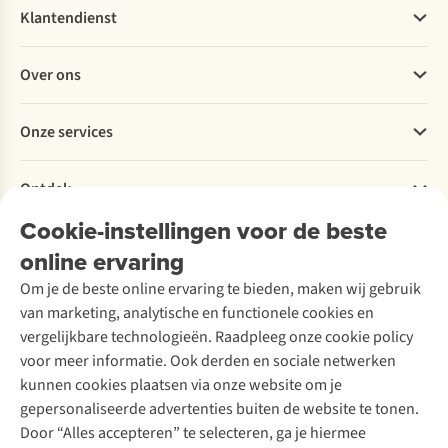
Klantendienst
Veelgestelde vragen
Over ons
Bestellen
Betalen
Werken bij A.S.Adventure
Onze services
Levering
Explore More
Retourneren
Verantwoord ondernemen
Verhuur / Skiverhuur
Bestelling herroepen
Ontdek
Over Ayacucho
Tweedehands
Onderhoud en herstellingen
Onze winkels
Cookie-instellingen voor de beste
Ski-onderhoud
A.S.Magazine
Garantie
Over A.S.Adventure
Wasservice
online ervaring
Podcast
Contact
Toegankelijkheidsverklaring
Schoenonderhoud
Explore Academy
Om je de beste online ervaring te bieden, maken wij gebruik
Schoenherstelling
Explore Camp
van marketing, analytische en functionele cookies en
Meld je aan voor de nieuwsbrief
Kledingherstelling
Gear Check
vergelijkbare technologieën. Raadpleeg onze cookie policy
Retouches
Inspiratie & advies
voor meer informatie. Ook derden en sociale netwerken
Voor bedrijven
Follow us
kunnen cookies plaatsen via onze website om je
gepersonaliseerde advertenties buiten de website te tonen.
Door “Alles accepteren” te selecteren, ga je hiermee