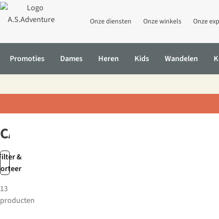
Onze diensten
Onze winkels
Onze exp
Promoties
Dames
Heren
Kids
Wandelen
K
Home
Merken
CAO
CAO
Filter &
sorteer
13
producten