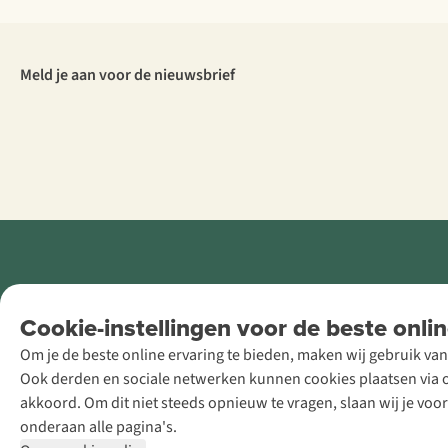
Meld je aan voor de nieuwsbrief
Retail Concepts
Cookie-instellingen voor de beste onlin
NV,
Om je de beste online ervaring te bieden, maken wij gebruik van
Smallandlaan
Ook derden en sociale netwerken kunnen cookies plaatsen via on
9, B-2660
akkoord. Om dit niet steeds opnieuw te vragen, slaan wij je voo
Hoboken
onderaan alle pagina's.
+32 (0)3 828