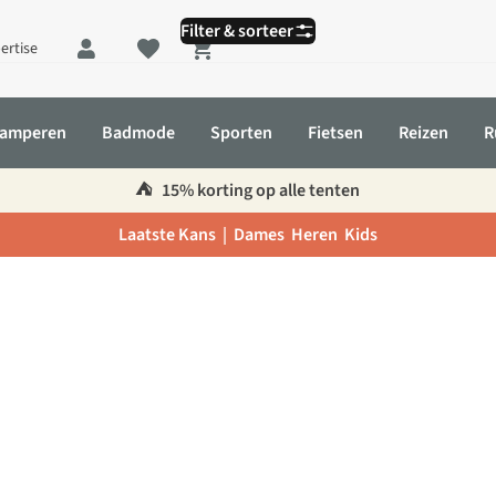
Filter & sorteer
ertise
Shopping cart
amperen
Badmode
Sporten
Fietsen
Reizen
R
⛺️
15% korting op alle tenten
Laatste Kans |
Dames
Heren
Kids