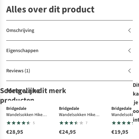
Alles over dit product
Omschrijving
Eigenschappen
Reviews
(1)
Di
Soortgelijke
Meer van dit merk
ka
producten
je
Expert review
Bridgedale
Bridgedale
Bridgedale
oo
Wandelsokken Hike
Wandelsokken Hike
Wandelsokke
FALKE
FALKE
Ayacucho
FALKE
in
Lightweight Comfort
Merino Performance
Crew M
5
7
Wandelsokken
Wandelsokken
Wandelsokken
Wandelsokken
Boot
Ultra Light T2 Ankle
Tk2 Cool
Tk2 Cool
Light Hiker Crew
Tk2 Explore Cool
€28,95
€24,95
€19,95
529
529
260
366
Cool 2-Pack
Short