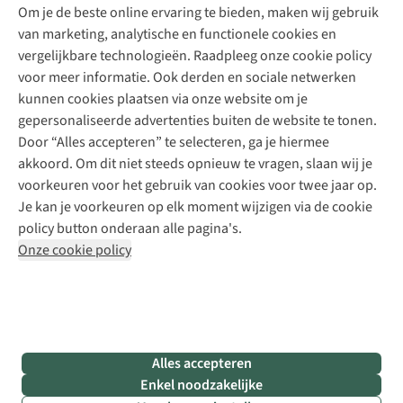
Explore Academy
Om je de beste online ervaring te bieden, maken wij gebruik
Schoenherstelling
Explore Camp
van marketing, analytische en functionele cookies en
Meld je aan voor de nieuwsbrief
Kledingherstelling
Gear Check
vergelijkbare technologieën. Raadpleeg onze cookie policy
Retouches
Inspiratie & advies
voor meer informatie. Ook derden en sociale netwerken
Voor bedrijven
Follow us
kunnen cookies plaatsen via onze website om je
gepersonaliseerde advertenties buiten de website te tonen.
Door “Alles accepteren” te selecteren, ga je hiermee
akkoord. Om dit niet steeds opnieuw te vragen, slaan wij je
voorkeuren voor het gebruik van cookies voor twee jaar op.
Je kan je voorkeuren op elk moment wijzigen via de cookie
Disclaimer
Privacy Policy
Algemene voorwaarden
policy button onderaan alle pagina's.
Cookie Policy
Onze cookie policy
Retail Concepts NV,
Smallandlaan 9,
B-2660 Hoboken
team@asadventure.com
+32 (0)3 828 30 15
BTW BE 0416.762.280
Alles accepteren
Enkel noodzakelijke