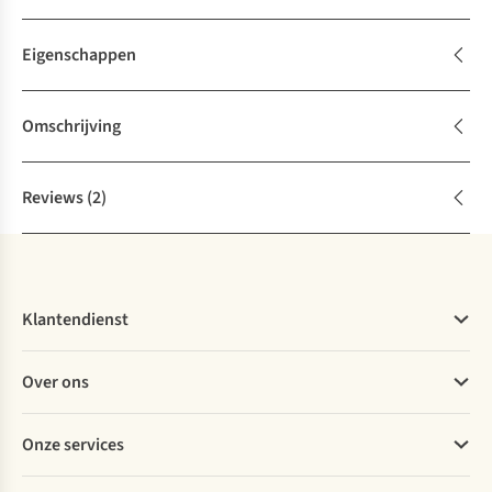
Eigenschappen
Omschrijving
Reviews
(2)
Klantendienst
Veelgestelde vragen
Over ons
Bestellen
Betalen
Werken bij A.S.Adventure
Onze services
Levering
Explore More
Retourneren
Verantwoord ondernemen
Verhuur / Skiverhuur