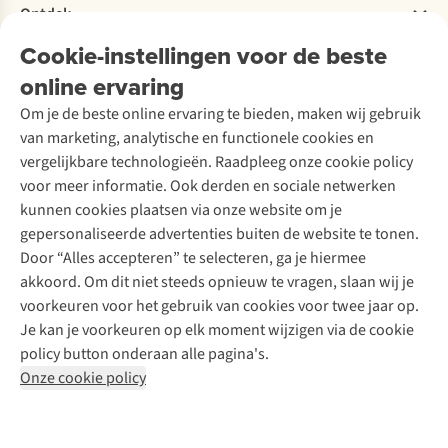
Bestelling herroepen
Ontdek
Over Ayacucho
Tweedehands
Onderhoud en herstellingen
Onze winkels
Cookie-instellingen voor de beste
Ski-onderhoud
A.S.Magazine
Garantie
Over A.S.Adventure
Wasservice
online ervaring
Podcast
Contact
Toegankelijkheidsverklaring
Schoenonderhoud
Explore Academy
Om je de beste online ervaring te bieden, maken wij gebruik
Schoenherstelling
Explore Camp
van marketing, analytische en functionele cookies en
Meld je aan voor de nieuwsbrief
Kledingherstelling
Gear Check
vergelijkbare technologieën. Raadpleeg onze cookie policy
Retouches
Inspiratie & advies
voor meer informatie. Ook derden en sociale netwerken
Voor bedrijven
Follow us
kunnen cookies plaatsen via onze website om je
gepersonaliseerde advertenties buiten de website te tonen.
Door “Alles accepteren” te selecteren, ga je hiermee
akkoord. Om dit niet steeds opnieuw te vragen, slaan wij je
voorkeuren voor het gebruik van cookies voor twee jaar op.
Je kan je voorkeuren op elk moment wijzigen via de cookie
Disclaimer
Privacy Policy
Algemene voorwaarden
policy button onderaan alle pagina's.
Cookie Policy
Onze cookie policy
Retail Concepts NV,
Smallandlaan 9,
B-2660 Hoboken
team@asadventure.com
+32 (0)3 828 30 15