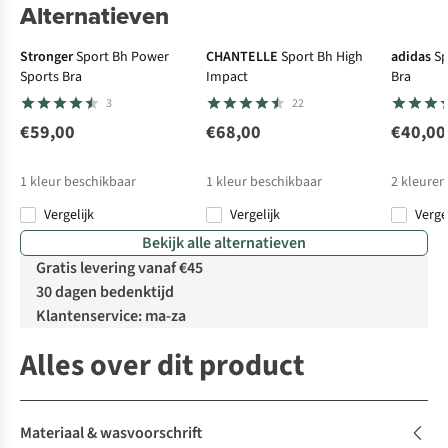
Alternatieven
Stronger
Sport Bh Power
CHANTELLE
Sport Bh High
adidas
Sp
Sports Bra
Impact
Bra
3
22
€59,00
€68,00
€40,00
1
kleur beschikbaar
1
kleur beschikbaar
2
kleuren
Vergelijk
Vergelijk
Verge
Bekijk alle alternatieven
Gratis levering vanaf €45
30 dagen bedenktijd
Klantenservice: ma-za
Alles over dit product
Materiaal & wasvoorschrift