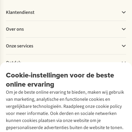
Klantendienst
Veelgestelde vragen
Over ons
Bestellen
Betalen
Werken bij A.S.Adventure
Onze services
Levering
Explore More
Retourneren
Verantwoord ondernemen
Verhuur / Skiverhuur
Bestelling herroepen
Ontdek
Over Ayacucho
Tweedehands
Onderhoud en herstellingen
Onze winkels
Cookie-instellingen voor de beste
Ski-onderhoud
A.S.Magazine
Garantie
Over A.S.Adventure
Wasservice
online ervaring
Podcast
Contact
Toegankelijkheidsverklaring
Schoenonderhoud
Explore Academy
Om je de beste online ervaring te bieden, maken wij gebruik
Schoenherstelling
Explore Camp
van marketing, analytische en functionele cookies en
Meld je aan voor de nieuwsbrief
Kledingherstelling
Gear Check
vergelijkbare technologieën. Raadpleeg onze cookie policy
Retouches
Inspiratie & advies
voor meer informatie. Ook derden en sociale netwerken
Voor bedrijven
Follow us
kunnen cookies plaatsen via onze website om je
gepersonaliseerde advertenties buiten de website te tonen.