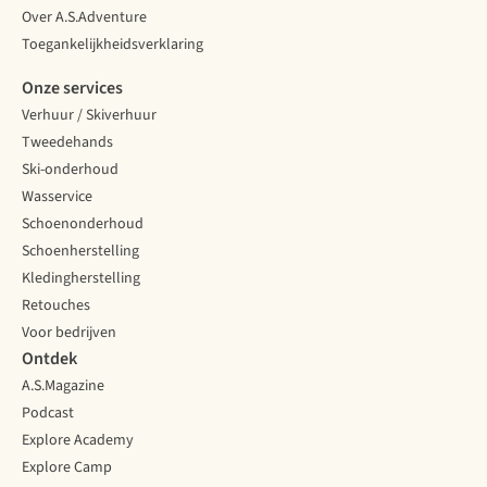
Over A.S.Adventure
Toegankelijkheidsverklaring
Onze services
Verhuur / Skiverhuur
Tweedehands
Ski-onderhoud
Wasservice
Schoenonderhoud
Schoenherstelling
Kledingherstelling
Retouches
Voor bedrijven
Ontdek
A.S.Magazine
Podcast
Explore Academy
Explore Camp