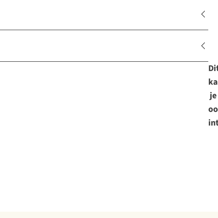
Di
ka
je
oo
in