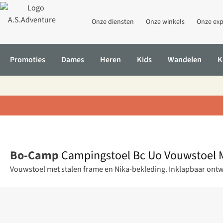
Onze diensten
Onze winkels
Onze exp
Promoties
Dames
Heren
Kids
Wandelen
K
Home
Campingstoel Bc Uo Vouwstoel Montpellier
Bo-Camp
Campingstoel Bc Uo Vouwstoel M
Vouwstoel met stalen frame en Nika-bekleding. Inklapbaar ontwe