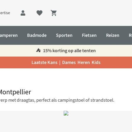
ertise
Shopping cart
amperen
Badmode
Sporten
Fietsen
Reizen
R
⛺️
15% korting op alle tenten
Laatste Kans |
Dames
Heren
Kids
ontpellier
rp met draagtas, perfect als campingstoel of strandstoel.