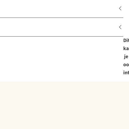
Di
ka
je
oo
in