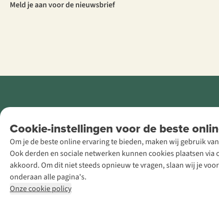
Meld je aan voor de nieuwsbrief
Retail Concepts
Cookie-instellingen voor de beste onlin
NV,
Om je de beste online ervaring te bieden, maken wij gebruik van
Smallandlaan
Ook derden en sociale netwerken kunnen cookies plaatsen via on
9, B-2660
akkoord. Om dit niet steeds opnieuw te vragen, slaan wij je voo
Hoboken
onderaan alle pagina's.
+32 (0)3 828
Onze cookie policy
30 15
team@asadventure.com
BTW BE