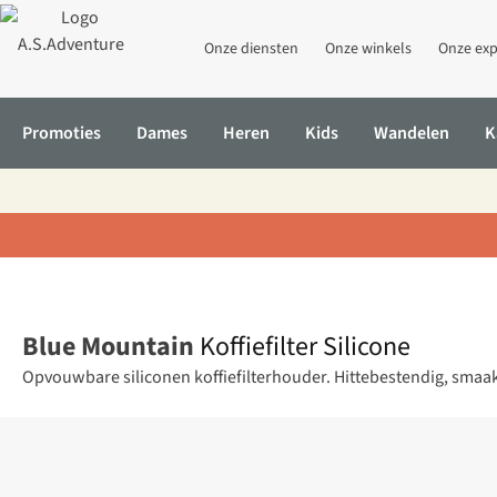
Onze diensten
Onze winkels
Onze exp
Promoties
Dames
Heren
Kids
Wandelen
K
Home
Koffiefilter Silicone
Blue Mountain
Koffiefilter Silicone
Opvouwbare siliconen koffiefilterhouder. Hittebestendig, smaakvr