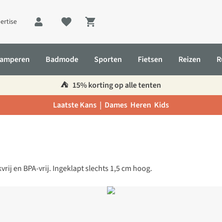
ertise
Shopping cart
amperen
Badmode
Sporten
Fietsen
Reizen
R
⛺️
15% korting op alle tenten
Laatste Kans |
Dames
Heren
Kids
ij en BPA-vrij. Ingeklapt slechts 1,5 cm hoog.