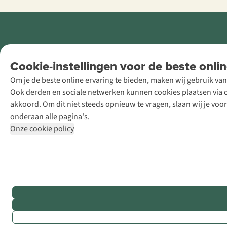
Retail Concepts
Cookie-instellingen voor de beste onlin
NV,
Om je de beste online ervaring te bieden, maken wij gebruik van
Smallandlaan
Ook derden en sociale netwerken kunnen cookies plaatsen via on
9, B-2660
akkoord. Om dit niet steeds opnieuw te vragen, slaan wij je voo
Hoboken
onderaan alle pagina's.
+32 (0)3 828
Onze cookie policy
30 15
team@asadventure.com
BTW BE
0416.762.280