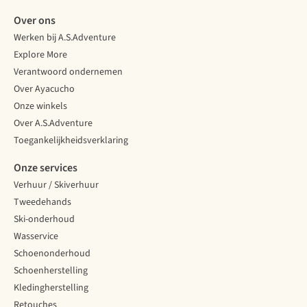
Over ons
Werken bij A.S.Adventure
Explore More
Verantwoord ondernemen
Over Ayacucho
Onze winkels
Over A.S.Adventure
Toegankelijkheidsverklaring
Onze services
Verhuur / Skiverhuur
Tweedehands
Ski-onderhoud
Wasservice
Schoenonderhoud
Schoenherstelling
Kledingherstelling
Retouches