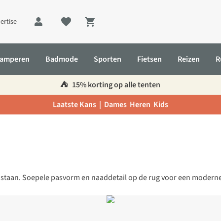
ertise
Shopping cart
amperen
Badmode
Sporten
Fietsen
Reizen
R
⛺️
15% korting op alle tenten
Laatste Kans |
Dames
Heren
Kids
lastaan. Soepele pasvorm en naaddetail op de rug voor een moderne