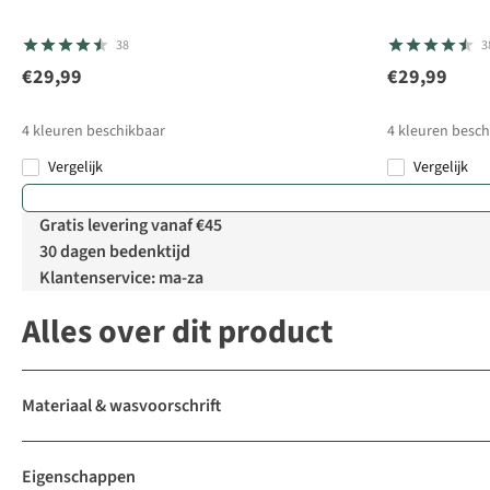
38
3
€29,99
€29,99
4
kleuren beschikbaar
4
kleuren besch
Vergelijk
Vergelijk
%
%
Gratis levering vanaf €45
30 dagen bedenktijd
Klantenservice: ma-za
Alles over dit product
Materiaal & wasvoorschrift
Eigenschappen