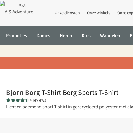
Onze diensten
Onze winkels
Onze exp
Promoties
Dames
Heren
Kids
Wandelen
K
Home
T-Shirt Borg Sports T-Shirt
Bjorn Borg
T-Shirt Borg Sports T-Shirt
4 reviews
Licht en ademend sport T-shirt in gerecycleerd polyester met e