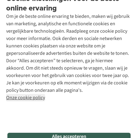
Over A.S.Adventure
Wasservice
online ervaring
Podcast
Contact
Toegankelijkheidsverklaring
Schoenonderhoud
Explore Academy
Om je de beste online ervaring te bieden, maken wij gebruik
Schoenherstelling
Explore Camp
van marketing, analytische en functionele cookies en
Meld je aan voor de nieuwsbrief
Kledingherstelling
Gear Check
vergelijkbare technologieën. Raadpleeg onze cookie policy
Retouches
Inspiratie & advies
voor meer informatie. Ook derden en sociale netwerken
Voor bedrijven
Follow us
kunnen cookies plaatsen via onze website om je
gepersonaliseerde advertenties buiten de website te tonen.
Door “Alles accepteren” te selecteren, ga je hiermee
akkoord. Om dit niet steeds opnieuw te vragen, slaan wij je
voorkeuren voor het gebruik van cookies voor twee jaar op.
Je kan je voorkeuren op elk moment wijzigen via de cookie
Disclaimer
Privacy Policy
Algemene voorwaarden
policy button onderaan alle pagina's.
Cookie Policy
Onze cookie policy
Retail Concepts NV,
Smallandlaan 9,
B-2660 Hoboken
team@asadventure.com
+32 (0)3 828 30 15
BTW BE 0416.762.280
Alles accepteren