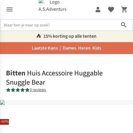
Sho
⛺️
15% korting op alle tenten
Laatste Kans |
Dames
Heren
Kids
Home
Bitten
Huis Accessoire Huggable
Snuggle Bear
3 reviews
-50%