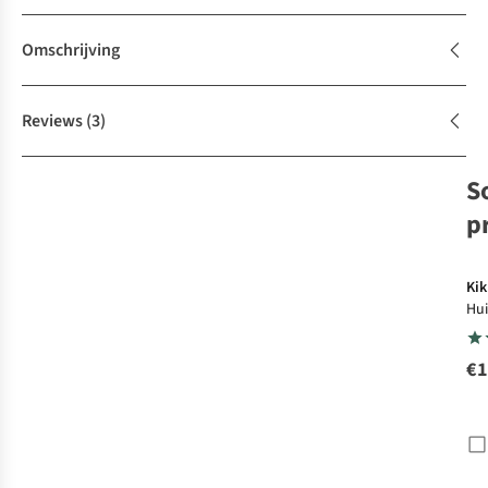
Omschrijving
Reviews
(3)
S
p
Kik
Hui
Cat
Ma
€1