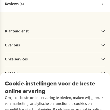
Reviews
(4)
Klantendienst
Veelgestelde vragen
Over ons
Bestellen
Betalen
Werken bij A.S.Adventure
Onze services
Levering
Explore More
Retourneren
Verantwoord ondernemen
Verhuur / Skiverhuur
Bestelling herroepen
Ontdek
Over Ayacucho
Tweedehands
Onderhoud en herstellingen
Onze winkels
Cookie-instellingen voor de beste
Ski-onderhoud
A.S.Magazine
Garantie
Over A.S.Adventure
Wasservice
online ervaring
Podcast
Contact
Toegankelijkheidsverklaring
Schoenonderhoud
Explore Academy
Om je de beste online ervaring te bieden, maken wij gebruik
Schoenherstelling
Explore Camp
van marketing, analytische en functionele cookies en
Meld je aan voor de nieuwsbrief
Kledingherstelling
Gear Check
vergelijkbare technologieën. Raadpleeg onze cookie policy