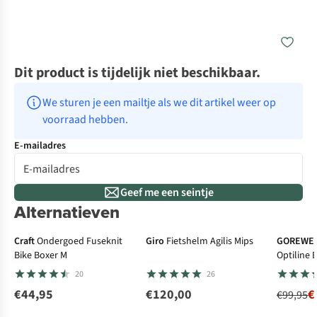
Dit product is tijdelijk niet beschikbaar.
We sturen je een mailtje als we dit artikel weer op 
voorraad hebben.
E-mailadres
Geef me een seintje
Alternatieven
Vernieuwd design
-5
Craft
Ondergoed Fuseknit
Giro
Fietshelm Agilis Mips
GOREWE
Bike Boxer M
Optiline 
20
26
€44,95
€120,00
€
€99,95