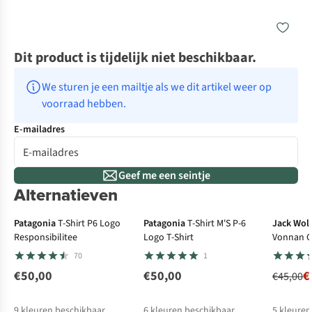
Dit product is tijdelijk niet beschikbaar.
We sturen je een mailtje als we dit artikel weer op 
voorraad hebben.
E-mailadres
Geef me een seintje
Alternatieven
-3
Patagonia
T-Shirt P6 Logo
Patagonia
T-Shirt M'S P-6
Jack Wolf
Responsibilitee
Logo T-Shirt
Vonnan G
70
1
€50,00
€50,00
€
€45,00
9
kleuren beschikbaar
6
kleuren beschikbaar
5
kleuren