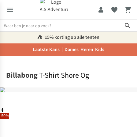
Sho
⛺️
15% korting op alle tenten
Laatste Kans |
Dames
Heren
Kids
Home
Billabong
T-Shirt Shore Og
-50%