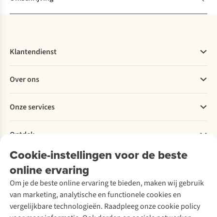
Klantendienst
Veelgestelde vragen
Over ons
Bestellen
Betalen
Werken bij A.S.Adventure
Onze services
Levering
Explore More
Retourneren
Verantwoord ondernemen
Verhuur / Skiverhuur
Bestelling herroepen
Ontdek
Over Ayacucho
Tweedehands
Onderhoud en herstellingen
Onze winkels
Cookie-instellingen voor de beste
Ski-onderhoud
A.S.Magazine
Garantie
Over A.S.Adventure
Wasservice
online ervaring
Podcast
Contact
Toegankelijkheidsverklaring
Schoenonderhoud
Explore Academy
Om je de beste online ervaring te bieden, maken wij gebruik
Schoenherstelling
Explore Camp
van marketing, analytische en functionele cookies en
Meld je aan voor de nieuwsbrief
Kledingherstelling
Gear Check
vergelijkbare technologieën. Raadpleeg onze cookie policy
Retouches
Inspiratie & advies