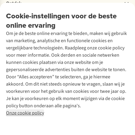
Bestelling herroepen
Ontdek
Over Ayacucho
Tweedehands
Onderhoud en herstellingen
Onze winkels
Cookie-instellingen voor de beste
Ski-onderhoud
A.S.Magazine
Garantie
Over A.S.Adventure
Wasservice
online ervaring
Podcast
Contact
Toegankelijkheidsverklaring
Schoenonderhoud
Explore Academy
Om je de beste online ervaring te bieden, maken wij gebruik
Schoenherstelling
Explore Camp
van marketing, analytische en functionele cookies en
Meld je aan voor de nieuwsbrief
Kledingherstelling
Gear Check
vergelijkbare technologieën. Raadpleeg onze cookie policy
Retouches
Inspiratie & advies
voor meer informatie. Ook derden en sociale netwerken
Voor bedrijven
Follow us
kunnen cookies plaatsen via onze website om je
gepersonaliseerde advertenties buiten de website te tonen.
Door “Alles accepteren” te selecteren, ga je hiermee
akkoord. Om dit niet steeds opnieuw te vragen, slaan wij je
voorkeuren voor het gebruik van cookies voor twee jaar op.
Je kan je voorkeuren op elk moment wijzigen via de cookie
Disclaimer
Privacy Policy
Algemene voorwaarden
policy button onderaan alle pagina's.
Cookie Policy
Onze cookie policy
Retail Concepts NV,
Smallandlaan 9,
B-2660 Hoboken
team@asadventure.com
+32 (0)3 828 30 15