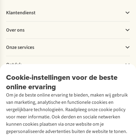
Klantendienst
Veelgestelde vragen
Over ons
Bestellen
Betalen
Werken bij A.S.Adventure
Onze services
Levering
Explore More
Retourneren
Verantwoord ondernemen
Verhuur / Skiverhuur
Bestelling herroepen
Ontdek
Over Ayacucho
Tweedehands
Onderhoud en herstellingen
Onze winkels
Cookie-instellingen voor de beste
Ski-onderhoud
A.S.Magazine
Garantie
Over A.S.Adventure
Wasservice
online ervaring
Podcast
Contact
Toegankelijkheidsverklaring
Schoenonderhoud
Explore Academy
Om je de beste online ervaring te bieden, maken wij gebruik
Schoenherstelling
Explore Camp
van marketing, analytische en functionele cookies en
Meld je aan voor de nieuwsbrief
Kledingherstelling
Gear Check
vergelijkbare technologieën. Raadpleeg onze cookie policy
Retouches
Inspiratie & advies
voor meer informatie. Ook derden en sociale netwerken
Voor bedrijven
Follow us
kunnen cookies plaatsen via onze website om je
gepersonaliseerde advertenties buiten de website te tonen.