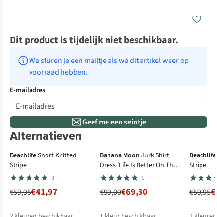
Dit product is tijdelijk niet beschikbaar.
We sturen je een mailtje als we dit artikel weer op 
voorraad hebben.
E-mailadres
Geef me een seintje
Alternatieven
-30%
-30%
-3
Beachlife
Short Knitted
Banana Moon
Jurk Shirt
Beachlife
Stripe
Dress 'Life Is Better On The
Stripe
Beach'
3
1
€41,97
€69,30
€
€59,95
€99,00
€59,95
2
kleuren beschikbaar
1
kleur beschikbaar
2
kleuren