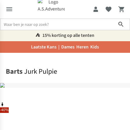
Sho
⛺️
15% korting op alle tenten
Laatste Kans |
Dames
Heren
Kids
Home
Barts
Jurk Pulpie
-40%