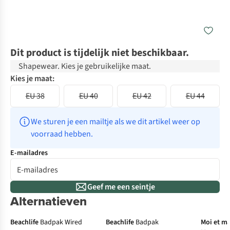
Dit product is tijdelijk niet beschikbaar.
Shapewear. Kies je gebruikelijke maat.
Kies je maat:
EU 38
EU 40
EU 42
EU 44
We sturen je een mailtje als we dit artikel weer op 
voorraad hebben.
E-mailadres
Geef me een seintje
Alternatieven
-30%
Me
Beachlife
Badpak Wired
Beachlife
Badpak
Moi et ma