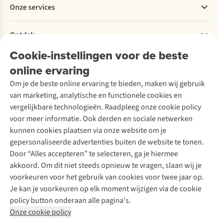
Onze services
Levering
Explore More
Retourneren
Verantwoord ondernemen
Verhuur / Skiverhuur
Bestelling herroepen
Ontdek
Over Ayacucho
Tweedehands
Onderhoud en herstellingen
Onze winkels
Cookie-instellingen voor de beste
Ski-onderhoud
A.S.Magazine
Garantie
Over A.S.Adventure
Wasservice
online ervaring
Podcast
Contact
Toegankelijkheidsverklaring
Schoenonderhoud
Explore Academy
Om je de beste online ervaring te bieden, maken wij gebruik
Schoenherstelling
Explore Camp
van marketing, analytische en functionele cookies en
Meld je aan voor de nieuwsbrief
Kledingherstelling
Gear Check
vergelijkbare technologieën. Raadpleeg onze cookie policy
Retouches
Inspiratie & advies
voor meer informatie. Ook derden en sociale netwerken
Voor bedrijven
Follow us
kunnen cookies plaatsen via onze website om je
gepersonaliseerde advertenties buiten de website te tonen.
Door “Alles accepteren” te selecteren, ga je hiermee
akkoord. Om dit niet steeds opnieuw te vragen, slaan wij je
voorkeuren voor het gebruik van cookies voor twee jaar op.
Je kan je voorkeuren op elk moment wijzigen via de cookie
Disclaimer
Privacy Policy
Algemene voorwaarden
policy button onderaan alle pagina's.
Cookie Policy
Onze cookie policy