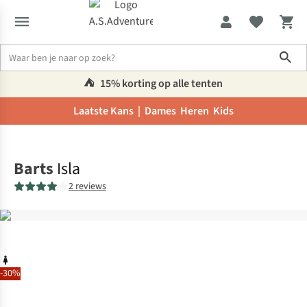
Sho
⛺️
15% korting op alle tenten
Laatste Kans |
Dames
Heren
Kids
Home
Barts
Isla
2 reviews
-30%