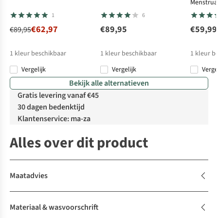
Menstrua
1
6
€62,97
€89,95
€59,99
€89,95
1
kleur beschikbaar
1
kleur beschikbaar
1
kleur b
Vergelijk
Vergelijk
Verge
Bekijk alle alternatieven
Gratis levering vanaf €45
30 dagen bedenktijd
Klantenservice: ma-za
Alles over dit product
Maatadvies
Materiaal & wasvoorschrift