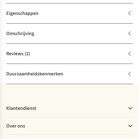
Eigenschappen
Omschrijving
Reviews
(2)
Duurzaamheidskenmerken
Klantendienst
Veelgestelde vragen
Over ons
Bestellen
Betalen
Werken bij A.S.Adventure